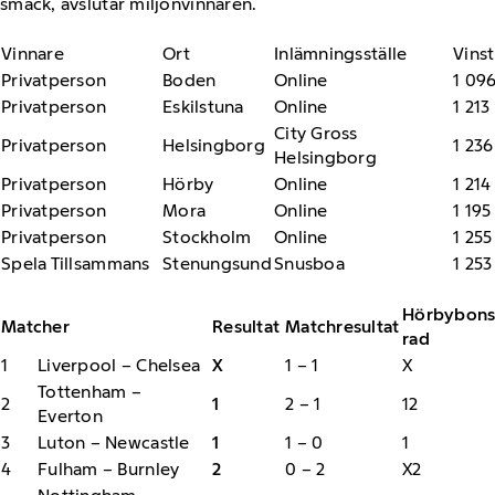
smäck, avslutar miljonvinnaren.
Vinnare
Ort
Inlämningsställe
Vinst
Privatperson
Boden
Online
1 096
Privatperson
Eskilstuna
Online
1 213
City Gross
Privatperson
Helsingborg
1 236
Helsingborg
Privatperson
Hörby
Online
1 214
Privatperson
Mora
Online
1 195
Privatperson
Stockholm
Online
1 255
Spela Tillsammans
Stenungsund
Snusboa
1 253
Hörbybon
Matcher
Resultat
Matchresultat
rad
1
Liverpool – Chelsea
X
1 – 1
X
Tottenham –
2
1
2 – 1
12
Everton
3
Luton – Newcastle
1
1 – 0
1
4
Fulham – Burnley
2
0 – 2
X2