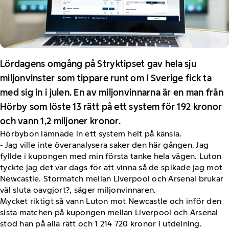
Lördagens omgång på Stryktipset gav hela sju
miljonvinster som tippare runt om i Sverige fick ta
med sig in i julen. En av miljonvinnarna är en man från
Hörby som löste 13 rätt på ett system för 192 kronor
och vann 1,2 miljoner kronor.
Hörbybon lämnade in ett system helt på känsla.
- Jag ville inte överanalysera saker den här gången. Jag
fyllde i kupongen med min första tanke hela vägen. Luton
tyckte jag det var dags för att vinna så de spikade jag mot
Newcastle. Stormatch mellan Liverpool och Arsenal brukar
väl sluta oavgjort?, säger miljonvinnaren.
Mycket riktigt så vann Luton mot Newcastle och inför den
sista matchen på kupongen mellan Liverpool och Arsenal
stod han på alla rätt och 1 214 720 kronor i utdelning.