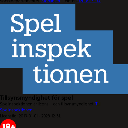
Socialdepartementet.
Stödlinjen
. Telefon
020-81 91 00.
Tillsynsmyndighet för spel
Spelinspektionen är licens- och tillsynsmyndighet.
Till
Spelinspektionen.
Licenstid: 2019-01-01 - 2028-12-31.