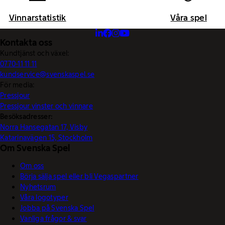
Vinnarstatistik
Våra spel
Kontakta oss
Kundtjänst och växel:
0770-11 11 11
kundservice@svenskaspel.se
För media:
Pressjour
Pressjour vinster och vinnare
Besöksadresser:
Norra Hansegatan 17, Visby
Katarinavägen 15, Stockholm
Om Svenska Spel
Om oss
Börja sälja spel eller bli Vegaspartner
Nyhetsrum
Våra logotyper
Jobba på Svenska Spel
Vanliga frågor & svar