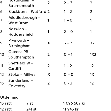
Nottingham –
5
2
2 – 3
2
Bournemouth
6
Blackburn – Watford
2
1 – 2
2
Middlesbrough –
7
1
1 – 0
1
West Brom
Norwich –
8
1
2 – 0
1
Huddersfield
Plymouth –
9
X
3 – 3
X2
Birmingham
Queens PR –
10
2
0 – 1
1X2
Southampton
Sheffield W –
11
2
1 – 2
12
Cardiff
12
Stoke – Millwall
X
0 – 0
1X
Sunderland –
13
2
0 - 3
12
Coventry
Utdelning
13 rätt
7 st
1 096 507 kr
12 rätt
241 st
11 943 kr