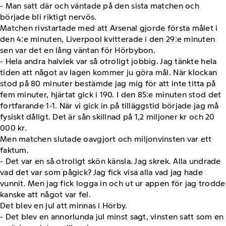
- Man satt där och väntade på den sista matchen och
började bli riktigt nervös.
Matchen rivstartade med att Arsenal gjorde första målet i
den 4:e minuten, Liverpool kvitterade i den 29:e minuten
sen var det en lång väntan för Hörbybon.
- Hela andra halvlek var så otroligt jobbig. Jag tänkte hela
tiden att något av lagen kommer ju göra mål. När klockan
stod på 80 minuter bestämde jag mig för att inte titta på
fem minuter, hjärtat gick i 190. I den 85:e minuten stod det
fortfarande 1-1. När vi gick in på tilläggstid började jag må
fysiskt dåligt. Det är sån skillnad på 1,2 miljoner kr och 20
000 kr.
Men matchen slutade oavgjort och miljonvinsten var ett
faktum.
- Det var en så otroligt skön känsla. Jag skrek. Alla undrade
vad det var som pågick? Jag fick visa alla vad jag hade
vunnit. Men jag fick logga in och ut ur appen för jag trodde
kanske att något var fel.
Det blev en jul att minnas i Hörby.
- Det blev en annorlunda jul minst sagt, vinsten satt som en