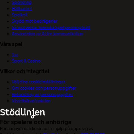
Sponsring
Hållbarhet
Spelkoll
Skydd mot bedrägerier
Så motverkar Svenska Spel penningtvätt
Användning av AI för kommunikation
Våra spel
Tur
Sport & Casino
Villkor och integritet
Välj dina cookieinställningar
Om cookies och personuppgifter
Behandling av personuppgifter
Visselblåsarfunktion
För spelare och anhöriga
För anonym och kostnadsfri hjälp på uppdrag av