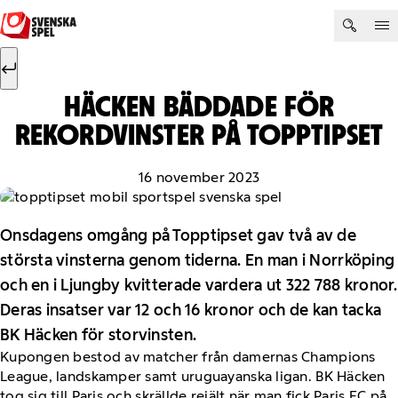
Hoppa till innehåll
Sök efter:
Sök
HÄCKEN BÄDDADE FÖR
REKORDVINSTER PÅ TOPPTIPSET
16 november 2023
Onsdagens omgång på Topptipset gav två av de
största vinsterna genom tiderna. En man i Norrköping
och en i Ljungby kvitterade vardera ut 322 788 kronor.
Deras insatser var 12 och 16 kronor och de kan tacka
BK Häcken för storvinsten.
Kupongen bestod av matcher från damernas Champions
League, landskamper samt uruguayanska ligan. BK Häcken
tog sig till Paris och skrällde rejält när man fick Paris FC på