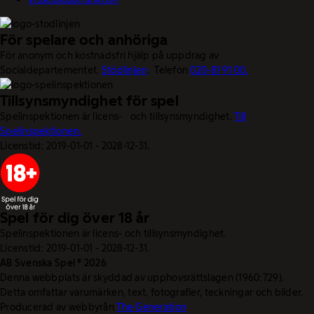
För spelare och anhöriga
För anonym och kostnadsfri hjälp på uppdrag av
Socialdepartementet.
Stödlinjen
. Telefon
020-81 91 00.
Tillsynsmyndighet för spel
Spelinspektionen är licens- och tillsynsmyndighet.
Till
Spelinspektionen.
Licenstid: 2019-01-01 - 2028-12-31.
Spel för dig över 18 år
Spelinspektionen är licens- och tillsynsmyndighet.
Licenstid: 2019-01-01 - 2028-12-31.
AB Svenska Spel © 2026
Denna webbplats är skyddad av upphovsrättslagen (1960:729).
Detta omfattar varumärken, text, fotografier, teckningar och bilder.
Producerad av webbyrån
The Generation