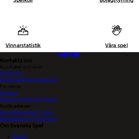
Spelkoll
Bolagstyrning
Vinnarstatistik
Våra spel
Kontakta oss
Kundtjänst och växel:
0770-11 11 11
kundservice@svenskaspel.se
För media:
Pressjour
Pressjour vinster och vinnare
Besöksadresser:
Norra Hansegatan 17, Visby
Katarinavägen 15, Stockholm
Om Svenska Spel
Om oss