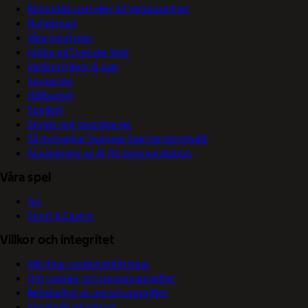
Börja sälja spel eller bli Vegaspartner
Nyhetsrum
Våra logotyper
Jobba på Svenska Spel
Vanliga frågor & svar
Sponsring
Hållbarhet
Spelkoll
Skydd mot bedrägerier
Så motverkar Svenska Spel penningtvätt
Användning av AI för kommunikation
Våra spel
Tur
Sport & Casino
Villkor och integritet
Välj dina cookieinställningar
Om cookies och personuppgifter
Behandling av personuppgifter
Visselblåsarfunktion