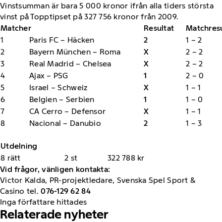
Vinstsumman är bara 5 000 kronor ifrån alla tiders största
vinst på Topptipset på 327 756 kronor från 2009.
Matcher
Resultat
Matchresu
1
Paris FC – Häcken
2
1 – 2
2
Bayern München – Roma
X
2 – 2
3
Real Madrid – Chelsea
X
2 – 2
4
Ajax – PSG
1
2 – 0
5
Israel – Schweiz
X
1 – 1
6
Belgien – Serbien
1
1 – 0
7
CA Cerro – Defensor
X
1 – 1
8
Nacional – Danubio
2
1 – 3
Utdelning
8 rätt
2 st
322 788 kr
Vid frågor, vänligen kontakta:
Victor Kalda, PR-projektledare, Svenska Spel Sport &
Casino tel.
07
6-129 62 84
Inga författare hittades
Relaterade nyheter