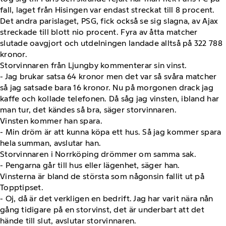
fall, laget från Hisingen var endast streckat till 8 procent.
Det andra parislaget, PSG, fick också se sig slagna, av Ajax
streckade till blott nio procent. Fyra av åtta matcher
slutade oavgjort och utdelningen landade alltså på 322 788
kronor.
Storvinnaren från Ljungby kommenterar sin vinst.
- Jag brukar satsa 64 kronor men det var så svåra matcher
så jag satsade bara 16 kronor. Nu på morgonen drack jag
kaffe och kollade telefonen. Då såg jag vinsten, ibland har
man tur, det kändes så bra, säger storvinnaren.
Vinsten kommer han spara.
- Min dröm är att kunna köpa ett hus. Så jag kommer spara
hela summan, avslutar han.
Storvinnaren i Norrköping drömmer om samma sak.
- Pengarna går till hus eller lägenhet, säger han.
Vinsterna är bland de största som någonsin fallit ut på
Topptipset.
- Oj, då är det verkligen en bedrift. Jag har varit nära nån
gång tidigare på en storvinst, det är underbart att det
hände till slut, avslutar storvinnaren.