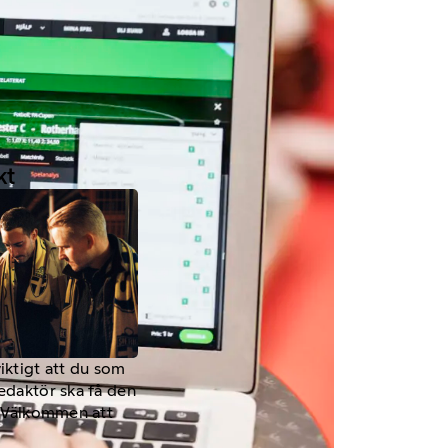
kt
viktigt att du som
redaktör ska få den
a. Välkommen att