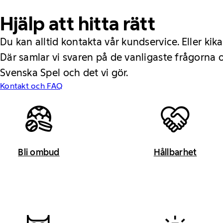
Hjälp att hitta rätt
Du kan alltid kontakta vår kundservice. Eller kika
Där samlar vi svaren på de vanligaste frågorna
Svenska Spel och det vi gör.
Kontakt och FAQ
Bli ombud
Hållbarhet