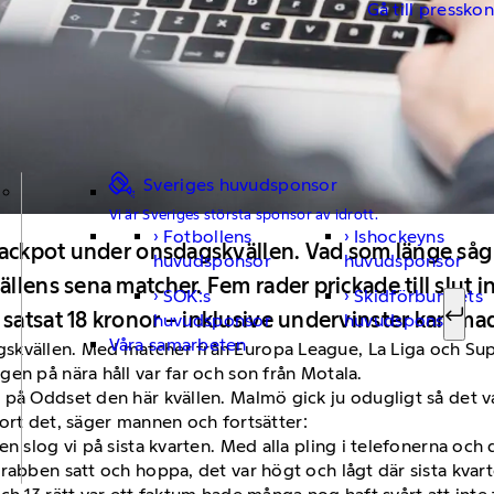
Gå till pressko
Sveriges huvudsponsor
Vi är Sveriges största sponsor av idrott.
Fotbollens
Ishockeyns
Sök ef
jackpot under onsdagskvällen. Vad som länge såg u
huvudsponsor
huvudsponsor
lens sena matcher. Fem rader prickade till slut in
SOK:s
Skidförbundets
satsat 18 kronor – inklusive undervinster kammad
huvudsponsor
huvudsponsor
Sök
Våra samarbeten
skvällen. Med matcher från Europa League, La Liga och Su
en på nära håll var far och son från Motala.
på Oddset den här kvällen. Malmö gick ju odugligt så det var
gjort det, säger mannen och fortsätter:
 slog vi på sista kvarten. Med alla pling i telefonerna och d
rabben satt och hoppa, det var högt och lågt där sista kvart