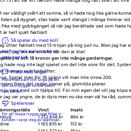
h 13 rätt var ett faktum hade många nog haft svårt att inte f
 var väldigt svårt att somna, så vi hade nog lika gärna kunnat
 tiden på dygnet, stan hade varit stängd i många timmar vid
 en fika med gubbgänget så när jag berättade vad som hade h
 är helt sjukt faktiskt!
Så spelar du med koll
e. Jag sitter faktiskt med 13-tröjan på mig just nu. Men jag h
Det finns flera enkla tips för att
ma”, jag skickar en bild när den är klar!
spela med koll.
pikkryss och 18 kronor ger inte många garderingar.
 jag hade nog inte lagt spelet om det inte vore för det. Syste
äger mannen och fortsätter:
Prata med unga
sa. Spelar man för 18 spänn vill man inte vinna 200.
Prata med barn och unga på ett
nsten finns det redan planer på, givmilda planer.
sätt som bygger sunda vanor
an ju vara med och hjälpa till. För min egen del vill jag kö
från början.
är jag var yngre, de är dyra men nu ska man väl ha råd, sum
Spelansvar
lämningsställe
Vinst
Insats
För att skapa trygga spel följer vi
mbud
1 232 648 kr
864 kr
kunden i varje steg av spelresan.
line
1 165 855 kr
512 kr
line
1 164 322 kr
18 kr