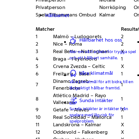
Privatperson
Norrköping
On
Spela Tillsammans Ombud
Kalmar
O
Hållbarhet
Matcher
Resulta
1
Malmö – Ludogorets
2
Hållbarhet hos oss
2
Nice – Roma
2
3
Real Betis – Nottingham
X
Mer om vårt arbete för trygga spel
och ett hållbart samhälle.
4
Braga – Feyenoord
1
5
Crvena Zvezda – Celtic
X
Våra klimatmål
6
Freiburg – Basel
1
Dinamo Zagreb –
Våra klimatmål för att bidra till en
7
1
Fenerbache
långsiktigt hållbar framtid.
Atlético Madrid – Rayo
8
1
Sunda intäkter
Vallecano
Sunda intäkter är intäkter från
9
Getafe – Alavés
X
spelare med låg risk för
10
Real Sociedad – Mallorca
1
spelproblem.
11
Landskrona – Kalmar
X
12
Oddevold – Falkenberg
X