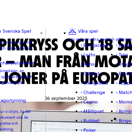
 Svenska Spel
Våra spel
PIKKRYSS OCH 18 S
Läs mer om våra spel och affärso
ss, vad vi gör, vår
Eurojackpot
Lycko
och vad vi står för.
 – MAN FRÅN MOTA
Lotto
Triss
mhällsrelationer
Keno
Strykt
ILJONER PÅ EUROPAT
Almedalen, en
Oddset
Europ
e spelmarknad och
Vikinglotto
Toppt
gagemang på
Challenge
Matc
26 september 2025
lagsstyrning
Casino
Moma
Måltipset
Bomb
r vi styrs, ta del
okument och lär
Rubbet
Bingo
yrelse och
ledning.
Poker