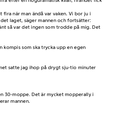
ira efter en högdramatisk kväll, firandet fick
 fira när man ändå var vaken. Vi bor ju i
 det laget, säger mannen och fortsätter:
änt så var det ingen som trodde på mig. Det
ar en kompis som ska trycka upp en egen
met satte jag ihop på drygt sju-tio minuter
pa en 30-moppe. Det är mycket mopperally i
merar mannen.