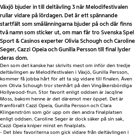
Växjö bjuder in till deltävling 3 när Melodifestivalen
rullar vidare på lördagen. Det är ett spännande
startfält som smålänningarna bjuder på och där finns
två namn som sticker ut, om man får tro Svenska Spel
Sport & Casinos experter Olivia Schough och Caroline
Seger, Cazzi Opeia och Gunilla Persson till final lyder
deras dom.
Den som det kanske har skrivits mest om inför den tredje
deltävlingen av Melodifestivalen i Växjö, Gunilla Persson,
kommer få jobba hårt för att ta sig vidare till finalen. Även
om Olivia Schough tror stenhårt på den Vingåkersbördiga
Hollywood-frun. Stor favorit enligt oddsen är Jacqline
Moss, bakom henne är det däremot mer öppet. Det är
framförallt Cazzi Opeia, Gunilla Persson och Clara
Klingenström som gör upp om den andra finalplatsen
enligt oddsen. Caroline Seger är dock säker på sin sak,
Cazzi Opeia kniper minst en finalplats.
- Det blev favoriterna som gick vidare från deltävlingen i