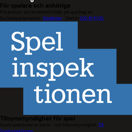
För spelare och anhöriga
För anonym och kostnadsfri hjälp på uppdrag av
Socialdepartementet.
Stödlinjen
. Telefon
020-81 91 00.
Tillsynsmyndighet för spel
Spelinspektionen är licens- och tillsynsmyndighet.
Till
Spelinspektionen.