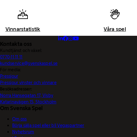
Vinnarstatistik
Våra spel
Kontakta oss
Kundtjänst och växel:
0770-11 11 11
kundservice@svenskaspel.se
För media:
Pressjour
Pressjour vinster och vinnare
Besöksadresser:
Norra Hansegatan 17, Visby
Katarinavägen 15, Stockholm
Om Svenska Spel
Om oss
Börja sälja spel eller bli Vegaspartner
Nyhetsrum