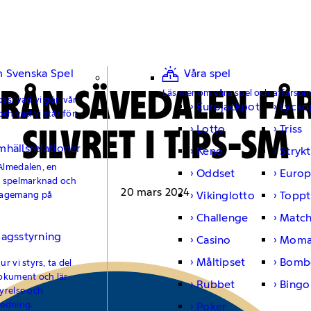
 Svenska Spel
Våra spel
FRÅN SÄVEDALEN FÅR
Läs mer om våra spel och affärso
ss, vad vi gör, vår
Eurojackpot
Lycko
och vad vi står för.
SILVRET I TIPS-SM
Lotto
Triss
mhällsrelationer
Keno
Strykt
Almedalen, en
Oddset
Europ
e spelmarknad och
20 mars 2024
Vikinglotto
Toppt
gagemang på
Challenge
Matc
lagsstyrning
Casino
Moma
Måltipset
Bomb
r vi styrs, ta del
okument och lär
Rubbet
Bingo
yrelse och
ledning.
Poker