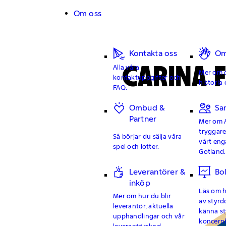
Hoppa till innehåll
Om oss
Kontakta oss
Om
CARINA 
Alla våra
Mer om o
kontaktuppgifter och
historia 
FAQ.
Ombud &
Sa
Partner
Mer om 
tryggar
Så börjar du sälja våra
vårt en
spel och lotter.
Gotland.
Leverantörer &
Bo
inköp
Läs om hu
Mer om hur du blir
av styrd
leverantör, aktuella
känna st
upphandlingar och vår
koncern
leverantörskod.