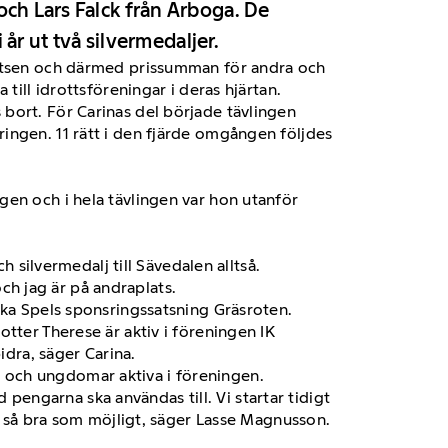
och Lars Falck från Arboga. De
 år ut två silvermedaljer.
platsen och därmed prissumman för andra och
till idrottsföreningar i deras hjärtan.
bort. För Carinas del började tävlingen
ingen. 11 rätt i den fjärde omgången följdes
gen och i hela tävlingen var hon utanför
h silvermedalj till Sävedalen alltså.
och jag är på andraplats.
ska Spels sponsringssatsning Gräsroten.
tter Therese är aktiv i föreningen IK
idra, säger Carina.
 och ungdomar aktiva i föreningen.
d pengarna ska användas till. Vi startar tidigt
ch så bra som möjligt, säger Lasse Magnusson.