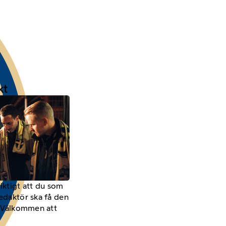
kt
viktigt att du som
redaktör ska få den
a. Välkommen att