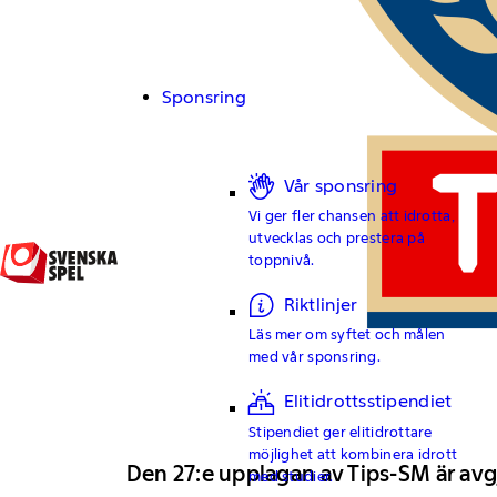
Sponsring
Vår sponsring
Vi ger fler chansen att idrotta,
utvecklas och prestera på
toppnivå.
Riktlinjer
Läs mer om syftet och målen
med vår sponsring.
Elitidrottsstipendiet
Stipendiet ger elitidrottare
möjlighet att kombinera idrott
Den 27:e upplagan av Tips-SM är avgj
med studier.