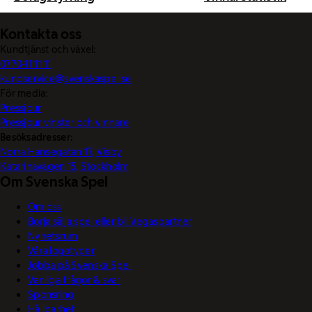
Kontakta oss
Kundtjänst och växel:
0770-11 11 11
kundservice@svenskaspel.se
För media:
Pressjour
Pressjour vinster och vinnare
Besöksadresser:
Norra Hansegatan 17, Visby
Katarinavägen 15, Stockholm
Om Svenska Spel
Om oss
Börja sälja spel eller bli Vegaspartner
Nyhetsrum
Våra logotyper
Jobba på Svenska Spel
Vanliga frågor & svar
Sponsring
Hållbarhet