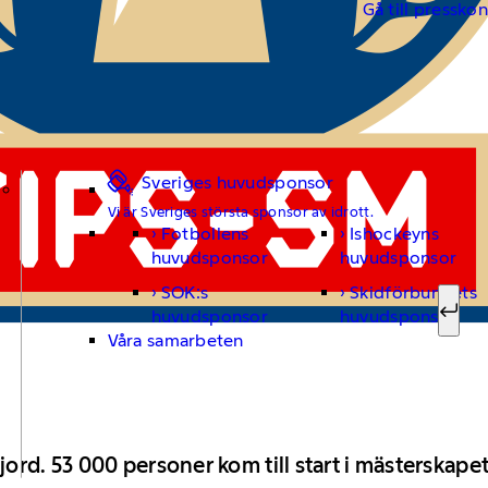
Gå till pressko
Sveriges huvudsponsor
Vi är Sveriges största sponsor av idrott.
Fotbollens
Ishockeyns
Sök ef
huvudsponsor
huvudsponsor
SOK:s
Skidförbundets
huvudsponsor
huvudsponsor
Sök
Våra samarbeten
ord. 53 000 personer kom till start i mästerskape