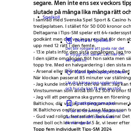
segare. Men inte ens sex veckors tip
slutade på många lika många rätt och d
Spelkoll
I samråd med Svenska Spel Sport & Casino ha
tredjeplatsen. I stället för 50 000 kronor oc
Deltagarna i Tips-SM spelar ett 64-raderssy
godkänt men det var inga resultat för den a
Detta är Spelkoll
upp med 12 rätt i den femte.
Det blir roligare att spela när det
- 13:e plats inför den sista omgången, jag tr
är tryggt och säkert. Läs mer om
I den sjätte omgången flöt hon sakta men sä
vår spelkoll.
topp tre. Med en halvgardering i den sista m
- Arsenal eller Brentford behövde vinna. Det 
Känn igen spelproblem
När klockan passerat 85 minuter var ställninge
Lär dig känna igen spelproblem
- Jag kunde inte tro att det var sant. Jag kan
och hur du kan få eller ge stöd.
Vinstsumman som alltså blir 62 500 kronor få
- Jag vill att pengarna ska gynna en förenin
Forskning om spel
Baltichov, där vet jag att pengarna kommer ko
IK Baltichovs ordförande Lasse Magnusson t
Ta del av forskningsresultat och
- Gud vad roligt, fantastiskt! Tack Carina! De
läs mer om vårt oberoende
med boll och lek när de är 5 år, vi lever ef
forskningsråd.
Topp fem individuellt Tips-SM 2024