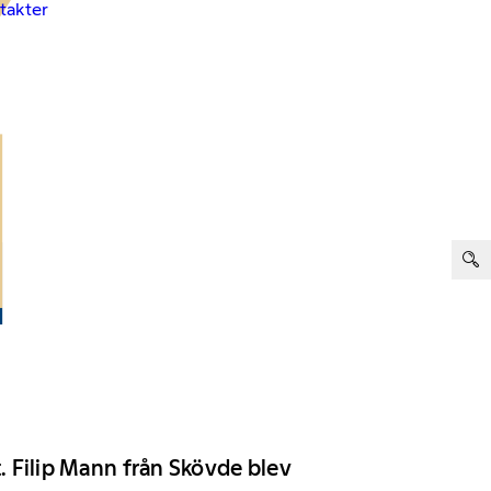
ntakter
ter:
t. Filip Mann från Skövde blev