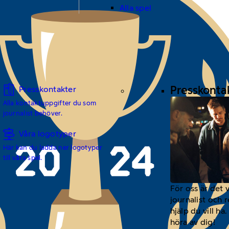
Alla spel
Presskonta
Presskontakter
Alla kontaktuppgifter du som
journalist behöver.
Våra logotyper
Här kan du ladda ner logotyper
till våra spel.
För oss är det 
journalist och 
hjälp du vill h
höra av dig!