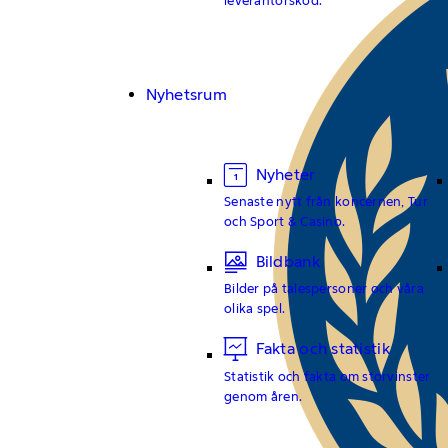
Nyhetsrum
Nyheter
Senaste nytt från koncernen, Tur
och Sport & Casino.
Bildbank
Bilder på talespersoner och våra
olika spel.
Fakta och statistik
Statistik och fakta om storvinster
genom åren.