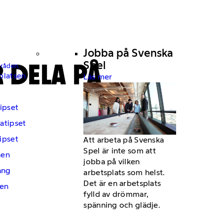
Jobba på Svenska
 DELA PÅ
Spel
mråden.
platsen
Läs mer
ipset
atipset
ipset
Att arbeta på Svenska
Spel är inte som att
hen
jobba på vilken
ng
arbetsplats som helst.
Det är en arbetsplats
en
fylld av drömmar,
spänning och glädje.