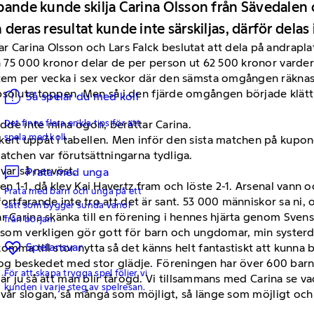
pande kunde skilja Carina Olsson från Sävedalen 
eras resultat kunde inte särskiljas, därför delas i
r Carina Olsson och Lars Falck beslutat att dela på andra
h 75 000 kronor delar de per person ut 62 500 kronor vardera 
stem per vecka i sex veckor där den sämsta omgången räknas 
bsoluta toppen. Men så i den fjärde omgången började klättr
Så spelar du med koll
Det finns flera enkla tips för att
odde inte mina ögon, berättar Carina.
spela med koll.
kert uppåt i tabellen. Men inför den sista matchen på kupon
atchen var förutsättningarna tydliga.
var så nervöst.
Prata med unga
n 1-1, då klev Kai Havertz fram och löste 2-1. Arsenal vann oc
Prata med barn och unga på ett
 fortfarande inte tro att det är sant. 53 000 människor sa ni, 
sätt som bygger sunda vanor
r Carina skänka till en förening i hennes hjärta genom Sven
från början.
g som verkligen gör gott för barn och ungdomar, min systerdo
Spelansvar
mma till stor nytta så det känns helt fantastiskt att kunna b
og beskedet med stor glädje. Föreningen har över 600 barn
För att skapa trygga spel följer vi
t är ju så att man blir tårögd. Vi tillsammans med Carina se va
kunden i varje steg av spelresan.
ter vår slogan, så många som möjligt, så länge som möjligt o