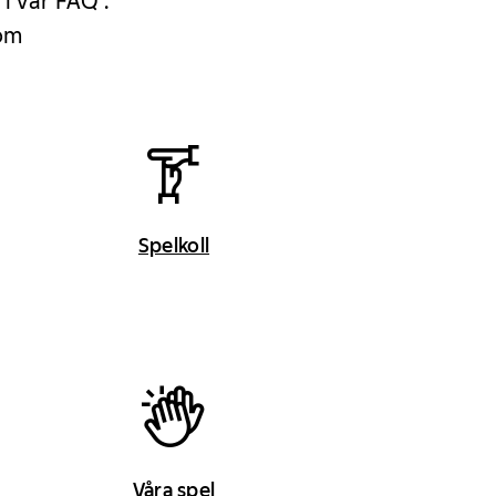
 i vår FAQ .
 om
Spelkoll
Våra spel