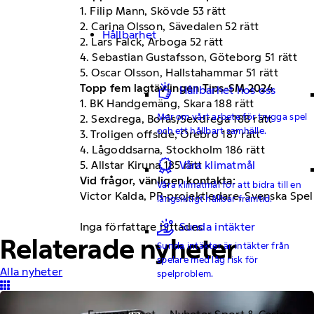
1. Filip Mann, Skövde 53 rätt
2. Carina Olsson, Sävedalen 52 rätt
Hållbarhet
2. Lars Falck, Arboga 52 rätt
4. Sebastian Gustafsson, Göteborg 51 rätt
5. Oscar Olsson, Hallstahammar 51 rätt
Topp fem lagtävlingen Tips-SM 2024
Hållbarhet hos oss
1. BK Handgemäng, Skara 188 rätt
Mer om vårt arbete för trygga spel
2. Sexdrega, Borås/Sexdrega 188 rätt
och ett hållbart samhälle.
3. Troligen offside, Örebro 187 rätt
4. Lågoddsarna, Stockholm 186 rätt
5. Allstar Kiruna 185 rätt
Våra klimatmål
Vid frågor, vänligen kontakta:
Våra klimatmål för att bidra till en
Victor Kalda, PR-projektledare, Svenska Spel
långsiktigt hållbar framtid.
Sunda intäkter
Inga författare hittades
Relaterade nyheter
Sunda intäkter är intäkter från
spelare med låg risk för
Alla nyheter
spelproblem.