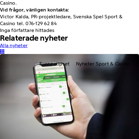
Casino.
Vid frågor, vänligen kontakta:
Victor Kalda, PR-projektledare, Svenska Spel Sport &
Casino tel. 076-129 62 84
Inga författare hittades
Relaterade nyheter
Alla nyheter
Europatipset
Nyheter Sport & Casino