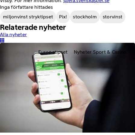
Visby. För mer information:
spela.svenskaspel.se
Inga författare hittades
miljonvinst stryktipset
Pix!
stockholm
storvinst
Relaterade nyheter
Alla nyheter
Europatipset
Nyheter Sport & Casino