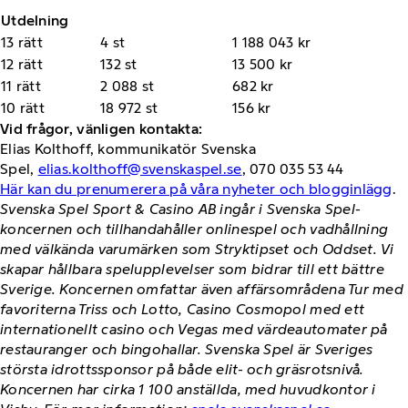
Utdelning
13 rätt
4 st
1 188 043 kr
12 rätt
132 st
13 500 kr
11 rätt
2 088 st
682 kr
10 rätt
18 972 st
156 kr
Vid frågor, vänligen kontakta:
Elias Kolthoff, kommunikatör Svenska
Spel,
elias.kolthoff@svenskaspel.se
, 070 035 53 44
Här kan du prenumerera på våra nyheter och blogginlägg
.
Svenska Spel Sport & Casino AB ingår i Svenska Spel-
koncernen och tillhandahåller onlinespel och vadhållning
med välkända varumärken som Stryktipset och Oddset. Vi
skapar hållbara spelupplevelser som bidrar till ett bättre
Sverige. Koncernen omfattar även affärsområdena Tur med
favoriterna Triss och Lotto, Casino Cosmopol med ett
internationellt casino och Vegas med värdeautomater på
restauranger och bingohallar. Svenska Spel är Sveriges
största idrottssponsor på både elit- och gräsrotsnivå.
Koncernen har cirka 1 100 anställda, med huvudkontor i