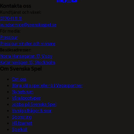
Kontakta oss
Kundtjänst och växel:
0770-11 11 11
kundservice@svenskaspel.se
För media:
Pressjour
Pressjour vinster och vinnare
Besöksadresser:
Norra Hansegatan 17, Visby
Katarinavägen 15, Stockholm
Om Svenska Spel
Om oss
Börja sälja spel eller bli Vegaspartner
Nyhetsrum
Våra logotyper
Jobba på Svenska Spel
Vanliga frågor & svar
Sponsring
Hållbarhet
Spelkoll