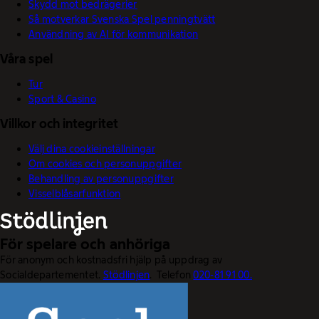
Skydd mot bedrägerier
Så motverkar Svenska Spel penningtvätt
Användning av AI för kommunikation
Våra spel
Tur
Sport & Casino
Villkor och integritet
Välj dina cookieinställningar
Om cookies och personuppgifter
Behandling av personuppgifter
Visselblåsarfunktion
För spelare och anhöriga
För anonym och kostnadsfri hjälp på uppdrag av
Socialdepartementet.
Stödlinjen
. Telefon
020-81 91 00.