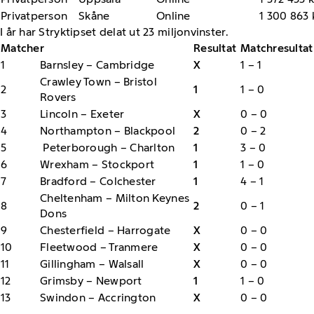
Privatperson
Skåne
Online
1 300 863 
I år har Stryktipset delat ut 23 miljonvinster.
Matcher
Resultat
Matchresultat
1
Barnsley – Cambridge
X
1 – 1
Crawley Town – Bristol
2
1
1 – 0
Rovers
3
Lincoln – Exeter
X
0 – 0
4
Northampton – Blackpool
2
0 – 2
5
Peterborough – Charlton
1
3 – 0
6
Wrexham – Stockport
1
1 – 0
7
Bradford – Colchester
1
4 – 1
Cheltenham – Milton Keynes
8
2
0 – 1
Dons
9
Chesterfield – Harrogate
X
0 – 0
10
Fleetwood – Tranmere
X
0 – 0
11
Gillingham – Walsall
X
0 – 0
12
Grimsby – Newport
1
1 – 0
13
Swindon – Accrington
X
0 – 0