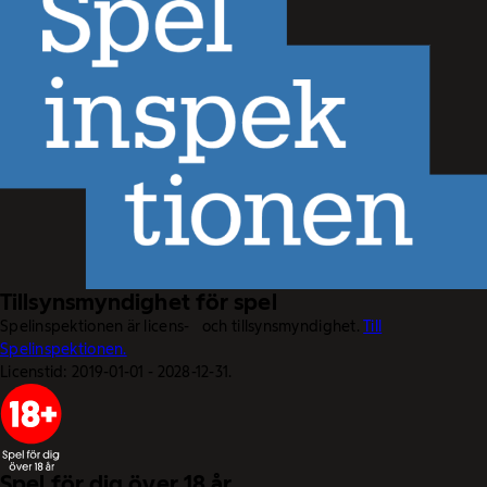
Tillsynsmyndighet för spel
Spelinspektionen är licens- och tillsynsmyndighet.
Till
Spelinspektionen.
Licenstid: 2019-01-01 - 2028-12-31.
Spel för dig över 18 år