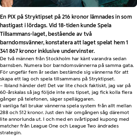
En PIX på Stryktipset på 216 kronor lämnades in som
hastigast i lördags. Vid 18-tiden kunde Spela
Tillsammans-laget, bestående av två
barndomsvänner, konstatera att laget spelat hem 1
341 867 kronor inklusive undervinster.
De två männen från Stockholm har känt varandra sedan
barnsben. Numera bor barndomsvännerna på samma gata.
För ungefär fem år sedan bestämde sig vännerna för att
skapa ett lag och spela tillsammans på Stryktipset.
– Ibland händer det! Det var lite chock faktiskt, jag var på
60-årskalas så jag följde inte ens tipset, jag fick kolla flera
gånger på telefonen, säger spelläggaren.
I vanliga fall brukar vännerna spela system från allt mellan
288 och 512 kronor. Just den här omgången såg däremot
lite annorlunda ut. I och med en svårtippad kupong med
matcher från League One och League Two ändrades
strategin.