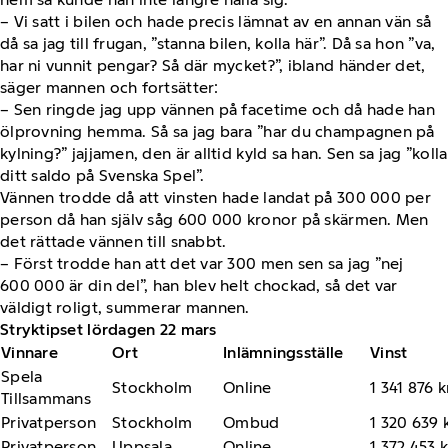
– Vi satt i bilen och hade precis lämnat av en annan vän så
då sa jag till frugan, ”stanna bilen, kolla här”. Då sa hon ”va,
har ni vunnit pengar? Så där mycket?”, ibland händer det,
säger mannen och fortsätter:
– Sen ringde jag upp vännen på facetime och då hade han
ölprovning hemma. Så sa jag bara ”har du champagnen på
kylning?” jajjamen, den är alltid kyld sa han. Sen sa jag ”kolla
ditt saldo på Svenska Spel”.
Vännen trodde då att vinsten hade landat på 300 000 per
person då han själv såg 600 000 kronor på skärmen. Men
det rättade vännen till snabbt.
– Först trodde han att det var 300 men sen sa jag ”nej
600 000 är din del”, han blev helt chockad, så det var
väldigt roligt, summerar mannen.
Stryktipset lördagen 22 mars
Vinnare
Ort
Inlämningsställe
Vinst
Spela
Stockholm
Online
1 341 876 k
Tillsammans
Privatperson
Stockholm
Ombud
1 320 639 
Privatperson
Uppsala
Online
1 372 453 k