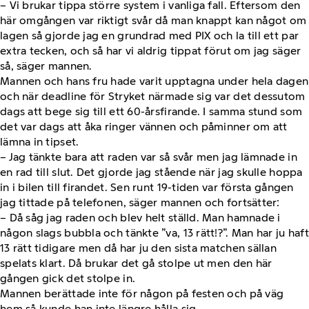
– Vi brukar tippa större system i vanliga fall. Eftersom den
här omgången var riktigt svår då man knappt kan något om
lagen så gjorde jag en grundrad med PIX och la till ett par
extra tecken, och så har vi aldrig tippat förut om jag säger
så, säger mannen.
Mannen och hans fru hade varit upptagna under hela dagen
och när deadline för Stryket närmade sig var det dessutom
dags att bege sig till ett 60-årsfirande. I samma stund som
det var dags att åka ringer vännen och påminner om att
lämna in tipset.
– Jag tänkte bara att raden var så svår men jag lämnade in
en rad till slut. Det gjorde jag stående när jag skulle hoppa
in i bilen till firandet. Sen runt 19-tiden var första gången
jag tittade på telefonen, säger mannen och fortsätter:
– Då såg jag raden och blev helt ställd. Man hamnade i
någon slags bubbla och tänkte ”va, 13 rätt!?”. Man har ju haft
13 rätt tidigare men då har ju den sista matchen sällan
spelats klart. Då brukar det gå stolpe ut men den här
gången gick det stolpe in.
Mannen berättade inte för någon på festen och på väg
hem så kunde han inte längre hålla sig.