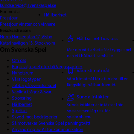
kundservice@svenskaspel.se
För media:
Hållbarhet
Pressjour
Pressjour vinster och vinnare
Besöksadresser:
Norra Hansegatan 17, Visby
Hållbarhet hos oss
Katarinavägen 15, Stockholm
Om Svenska Spel
Mer om vårt arbete för trygga spel
och ett hållbart samhälle.
Om oss
Börja sälja spel eller bli Vegaspartner
Våra klimatmål
Nyhetsrum
Våra klimatmål för att bidra till en
Våra logotyper
långsiktigt hållbar framtid.
Jobba på Svenska Spel
Vanliga frågor & svar
Sunda intäkter
Sponsring
Hållbarhet
Sunda intäkter är intäkter från
Spelkoll
spelare med låg risk för
Skydd mot bedrägerier
spelproblem.
Så motverkar Svenska Spel penningtvätt
Användning av AI för kommunikation