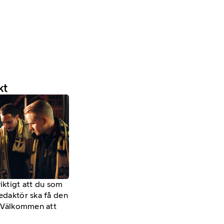
kt
viktigt att du som
redaktör ska få den
a. Välkommen att