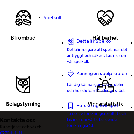
Spelkoll
Bli ombud
Hållbarhet
Detta är Spelkoll
Det blir roligare att spela när det
är tryggt och säkert. Läs mer om
vår spelkoll.
Känn igen spelproblem
Lär dig känna igen spelproblem
och hur du kan få eller ge stöd.
Bolagstyrning
Vinnarstatistik
Forskning om spel
Ta del av forskningsresultat och
Kontakta oss
läs mer om vårt oberoende
forskningsråd.
Kundtjänst och växel:
0770-11 11 11