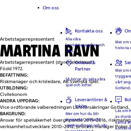
Hoppa till innehåll
Om oss
Kontakta oss
Om
Arbetstagarrepresentant
Alla våra
Mer om o
MARTINA RAVN
kontaktuppgifter och
historia 
FAQ.
Arbetstagarrepresentant (styrelseledamot)
Ombud &
Sa
Född 1972.
Partner
Mer om 
BEFATTNING:
tryggar
Så börjar du sälja våra
Riskmanager och krisledare, AB Svenska Spel.
vårt en
spel och lotter.
UTBILDNING:
Gotland.
Civilekonom
Leverantörer &
Bo
ANDRA UPPDRAG:
inköp
Vice ordförande valberedningen Länsförsäkringar Gotland.
Läs om hu
BAKGRUND:
Mer om hur du blir
av styrd
leverantör, aktuella
Ansvar för spelsäkerhet övergripande 2015–2016, riskmanag
känna st
upphandlingar och vår
verksamhetsutvecklare 2010–2012, process manager Poker 
koncern
leverantörskod.