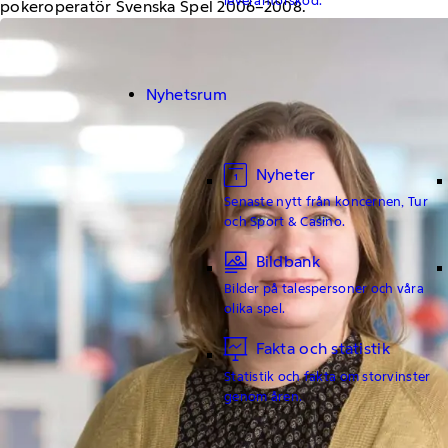
pokeroperatör Svenska Spel 2006–2008.
Nyhetsrum
Nyheter
Senaste nytt från koncernen, Tur
och Sport & Casino.
Bildbank
Bilder på talespersoner och våra
olika spel.
Fakta och statistik
Statistik och fakta om storvinster
genom åren.