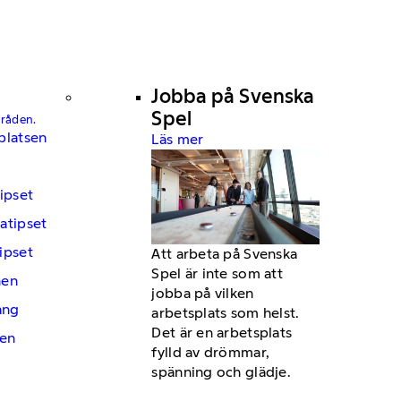
Jobba på Svenska
Spel
mråden.
platsen
Läs mer
ipset
atipset
ipset
Att arbeta på Svenska
Spel är inte som att
hen
jobba på vilken
ng
arbetsplats som helst.
Det är en arbetsplats
en
fylld av drömmar,
spänning och glädje.