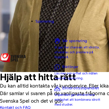
Sponsring
Vår sponsring
Vi ger fler chansen att idrotta,
utvecklas och prestera på
toppnivå.
Riktlinjer
Läs mer om syftet och målen
Hjälp att hitta rätt
med vår sponsring.
Du kan alltid kontakta vår kundservice. Eller kika
Elitidrottsstipendiet
Där samlar vi svaren på de vanligaste frågorna
Stipendiet ger elitidrottare
möjlighet att kombinera idrott
Svenska Spel och det vi gör.
med studier.
Kontakt och FAQ