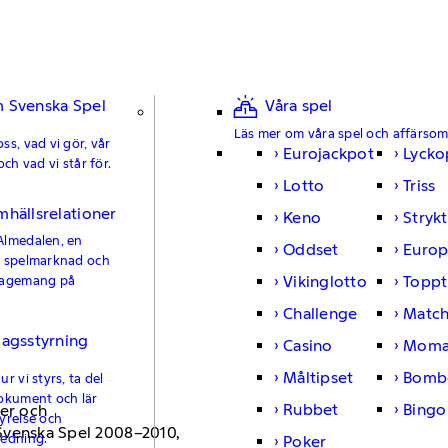
 Svenska Spel
Våra spel
Läs mer om våra spel och affärso
ss, vad vi gör, vår
Eurojackpot
Lycko
och vad vi står för.
Lotto
Triss
mhällsrelationer
Keno
Strykt
Almedalen, en
Oddset
Europ
e spelmarknad och
Vikinglotto
Toppt
gagemang på
Challenge
Matc
lagsstyrning
Casino
Moma
Måltipset
Bomb
r vi styrs, ta del
okument och lär
Rubbet
Bingo
er och
yrelse och
Svenska Spel 2008–2010,
ledning.
Poker