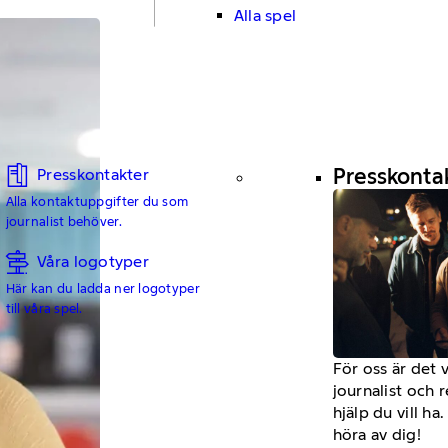
Alla spel
Presskonta
Presskontakter
Alla kontaktuppgifter du som
journalist behöver.
Våra logotyper
Här kan du ladda ner logotyper
till våra spel.
För oss är det 
journalist och 
hjälp du vill h
höra av dig!