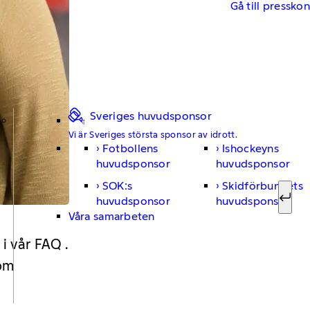
Gå till pressko
Sveriges huvudsponsor
Vi är Sveriges största sponsor av idrott.
Fotbollens
Ishockeyns
Sök ef
huvudsponsor
huvudsponsor
SOK:s
Skidförbundets
huvudsponsor
huvudsponsor
Sök
Våra samarbeten
 i vår FAQ .
 om