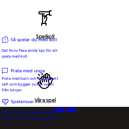
Spelkoll
Så spelar du med koll
Det finns flera enkla tips för att
spela med koll.
Prata med unga
Prata med barn och unga på ett
sätt som bygger sunda vanor
från början.
Våra spel
Spelansvar
För att skapa trygga spel följer vi
kunden i varje steg av spelresan.