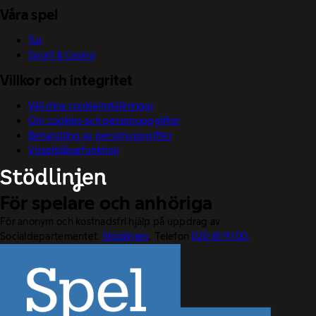
Våra spel
Tur
Sport & Casino
Villkor och integritet
Välj dina cookieinställningar
Om cookies och personuppgifter
Behandling av personuppgifter
Visselblåsarfunktion
För spelare och anhöriga
För anonym och kostnadsfri hjälp på uppdrag av
Socialdepartementet.
Stödlinjen
. Telefon
020-81 91 00.