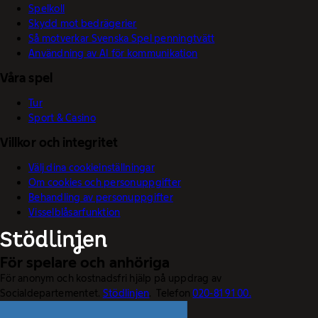
Spelkoll
Skydd mot bedrägerier
Så motverkar Svenska Spel penningtvätt
Användning av AI för kommunikation
Våra spel
Tur
Sport & Casino
Villkor och integritet
Välj dina cookieinställningar
Om cookies och personuppgifter
Behandling av personuppgifter
Visselblåsarfunktion
För spelare och anhöriga
För anonym och kostnadsfri hjälp på uppdrag av
Socialdepartementet.
Stödlinjen
. Telefon
020-81 91 00.