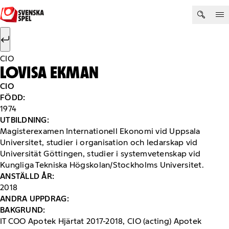
Hoppa till innehåll
Sök efter:
Sök
CIO
LOVISA EKMAN
CIO
FÖDD:
1974
UTBILDNING:​
Magisterexamen Internationell Ekonomi vid Uppsala
Universitet, studier i organisation och ledarskap vid
Universität Göttingen, studier i systemvetenskap vid
Kungliga Tekniska Högskolan/Stockholms Universitet.
ANSTÄLLD ÅR:
2018
ANDRA UPPDRAG:​
​BAKGRUND:
IT COO Apotek Hjärtat 2017-2018, CIO (acting) Apotek