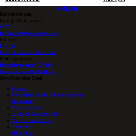
Kontakta oss
Kundtjänst och växel:
0770-11 11 11
kundservice@svenskaspel.se
För media:
Pressjour
Pressjour vinster och vinnare
Besöksadresser:
Norra Hansegatan 17, Visby
Katarinavägen 15, Stockholm
Om Svenska Spel
Om oss
Börja sälja spel eller bli Vegaspartner
Nyhetsrum
Våra logotyper
Jobba på Svenska Spel
Vanliga frågor & svar
Sponsring
Hållbarhet