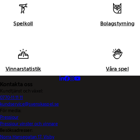
Spelkoll
Bolagstyrning
Vinnarstatistik
Våra spel
Kontakta oss
Kundtjänst och växel:
0770-11 11 11
kundservice@svenskaspel.se
För media:
Pressjour
Pressjour vinster och vinnare
Besöksadresser:
Norra Hansegatan 17, Visby