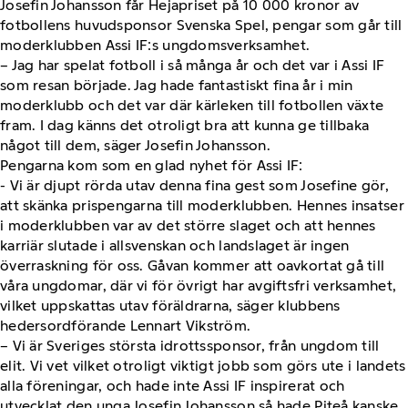
Josefin Johansson får Hejapriset på 10 000 kronor av
fotbollens huvudsponsor Svenska Spel, pengar som går till
moderklubben Assi IF:s ungdomsverksamhet.
– Jag har spelat fotboll i så många år och det var i Assi IF
som resan började. Jag hade fantastiskt fina år i min
moderklubb och det var där kärleken till fotbollen växte
fram. I dag känns det otroligt bra att kunna ge tillbaka
något till dem, säger Josefin Johansson.
Pengarna kom som en glad nyhet för Assi IF:
- Vi är djupt rörda utav denna fina gest som Josefine gör,
att skänka prispengarna till moderklubben. Hennes insatser
i moderklubben var av det större slaget och att hennes
karriär slutade i allsvenskan och landslaget är ingen
överraskning för oss. Gåvan kommer att oavkortat gå till
våra ungdomar, där vi för övrigt har avgiftsfri verksamhet,
vilket uppskattas utav föräldrarna, säger klubbens
hedersordförande Lennart Vikström.
– Vi är Sveriges största idrottssponsor, från ungdom till
elit. Vi vet vilket otroligt viktigt jobb som görs ute i landets
alla föreningar, och hade inte Assi IF inspirerat och
utvecklat den unga Josefin Johansson så hade Piteå kanske