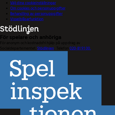
Välj dina cookieinställningar
Om cookies och personuppgifter
Behandling av personuppgifter
Visselblåsarfunktion
För spelare och anhöriga
För anonym och kostnadsfri hjälp på uppdrag av
Socialdepartementet.
Stödlinjen
. Telefon
020-81 91 00.