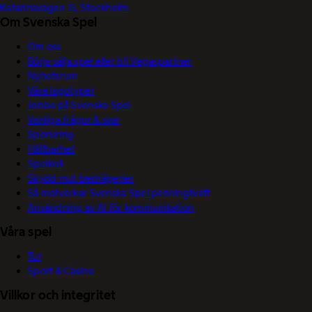
Katarinavägen 15, Stockholm
Om Svenska Spel
Om oss
Börja sälja spel eller bli Vegaspartner
Nyhetsrum
Våra logotyper
Jobba på Svenska Spel
Vanliga frågor & svar
Sponsring
Hållbarhet
Spelkoll
Skydd mot bedrägerier
Så motverkar Svenska Spel penningtvätt
Användning av AI för kommunikation
Våra spel
Tur
Sport & Casino
Villkor och integritet