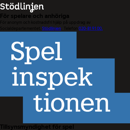
För spelare och anhöriga
För anonym och kostnadsfri hjälp på uppdrag av
Socialdepartementet.
Stödlinjen
. Telefon
020-81 91 00.
Tillsynsmyndighet för spel