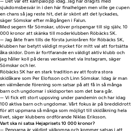
— Det var ett kämpalopp idag. Jag har dragits med
sjukdomsbesvär in i den här finalhelgen men ville ge cupen
en chans så jag reste hit, det är skönt att det lyckades,
säger Sömskar efter målgången i Falun.
Med segern får Sömskar, utöver prispengar till sig själv, 10
000 kronor att skänka till moderklubben Röbäcks SK.
— Jag åkte fram tills de första junioråren för Röbäcks SK,
klubben har betytt väldigt mycket för mitt val att fortsätta
åka skidor. Dom är fortfarande en väldigt aktiv klubb och
jag håller koll på deras verksamhet via Instagram, säger
Sömskar och ler.
Röbäcks SK har en stark tradition av att fostra stora
skidåkare som Per Elofsson och Linn Sömskar. Idag är man
en välmående förening som satsar på att få in så många
barn och ungdomar i skidsporten som det bara går.
— Vi fick ett stort uppsving under pandemin och har idag
100 aktiva barn och ungdomar. Vårt fokus är på breddidrott
för att uppmana så många som möjligt till skidåkning hela
livet, säger klubbens ordförande Niklas Eriksson.
Vart ska ni satsa Hejaprisets 10 000 kronor?
— Pengarna är väldigt välkomna och kommer satsas i att