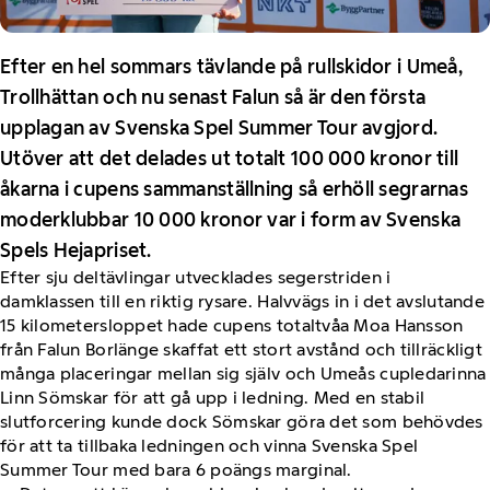
Efter en hel sommars tävlande på rullskidor i Umeå,
Trollhättan och nu senast Falun så är den första
upplagan av Svenska Spel Summer Tour avgjord.
Utöver att det delades ut totalt 100 000 kronor till
åkarna i cupens sammanställning så erhöll segrarnas
moderklubbar 10 000 kronor var i form av Svenska
Spels Hejapriset.
Efter sju deltävlingar utvecklades segerstriden i
damklassen till en riktig rysare. Halvvägs in i det avslutande
15 kilometersloppet hade cupens totaltvåa Moa Hansson
från Falun Borlänge skaffat ett stort avstånd och tillräckligt
många placeringar mellan sig själv och Umeås cupledarinna
Linn Sömskar för att gå upp i ledning. Med en stabil
slutforcering kunde dock Sömskar göra det som behövdes
för att ta tillbaka ledningen och vinna Svenska Spel
Summer Tour med bara 6 poängs marginal.