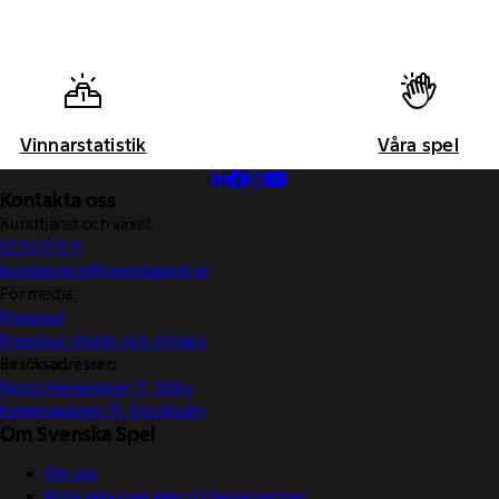
Vinnarstatistik
Våra spel
Kontakta oss
Kundtjänst och växel:
0770-11 11 11
kundservice@svenskaspel.se
För media:
Pressjour
Pressjour vinster och vinnare
Besöksadresser:
Norra Hansegatan 17, Visby
Katarinavägen 15, Stockholm
Om Svenska Spel
Om oss
Börja sälja spel eller bli Vegaspartner