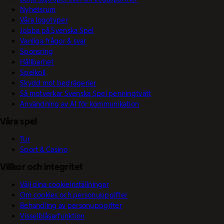
Nyhetsrum
Våra logotyper
Jobba på Svenska Spel
Vanliga frågor & svar
Sponsring
Hållbarhet
Spelkoll
Skydd mot bedrägerier
Så motverkar Svenska Spel penningtvätt
Användning av AI för kommunikation
Våra spel
Tur
Sport & Casino
Villkor och integritet
Välj dina cookieinställningar
Om cookies och personuppgifter
Behandling av personuppgifter
Visselblåsarfunktion