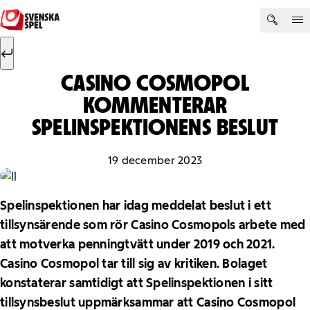
Hoppa till innehåll
Sök efter:
Sök
CASINO COSMOPOL
KOMMENTERAR
SPELINSPEKTIONENS BESLUT
19 december 2023
Spelinspektionen har idag meddelat beslut i ett
tillsynsärende som rör Casino Cosmopols arbete med
att motverka penningtvätt under 2019 och 2021.
Casino Cosmopol tar till sig av kritiken. Bolaget
konstaterar samtidigt att Spelinspektionen i sitt
tillsynsbeslut uppmärksammar att Casino Cosmopol