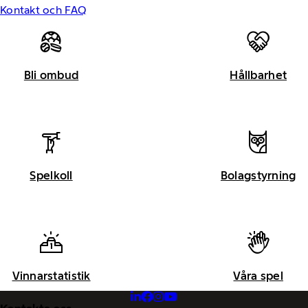
Kontakt och FAQ
Bli ombud
Hållbarhet
Spelkoll
Bolagstyrning
Vinnarstatistik
Våra spel