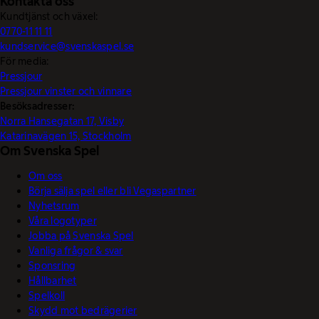
Kontakta oss
Kundtjänst och växel:
0770-11 11 11
kundservice@svenskaspel.se
För media:
Pressjour
Pressjour vinster och vinnare
Besöksadresser:
Norra Hansegatan 17, Visby
Katarinavägen 15, Stockholm
Om Svenska Spel
Om oss
Börja sälja spel eller bli Vegaspartner
Nyhetsrum
Våra logotyper
Jobba på Svenska Spel
Vanliga frågor & svar
Sponsring
Hållbarhet
Spelkoll
Skydd mot bedrägerier