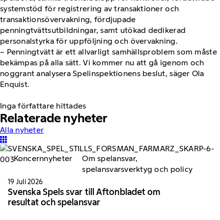
systemstöd för registrering av transaktioner och
transaktionsövervakning, fördjupade
penningtvättsutbildningar, samt utökad dedikerad
personalstyrka för uppföljning och övervakning.
– Penningtvätt är ett allvarligt samhällsproblem som måste
bekämpas på alla sätt. Vi kommer nu att gå igenom och
noggrant analysera Spelinspektionens beslut, säger Ola
Enquist.
Inga författare hittades
Relaterade nyheter
Alla nyheter
Koncernnyheter
Om spelansvar,
spelansvarsverktyg och policy
19 Juli 2026
Svenska Spels svar till Aftonbladet om
resultat och spelansvar