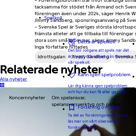
– Föreningsidrotten står inför ständiga utman
tacksamma för stödet från Armand och Svens
föreningen även under 2024, säger Henrik We
Spelkoll
Jimmy Sandberg, sponsringsansvarig på Svens
– Svenska Spel är Sveriges största idrottsspon
främsta atleter att ge tillbaka till förening
stora som små drömmar, säger Jimmy Sandb
Detta är Spelkoll
Inga författare hittades
Det blir roligare att spela när det
är tryggt och säkert. Läs mer om
Idrottsgalan
Jimmy Sandberg
Svenska 
vår spelkoll.
Relaterade nyheter
Känn igen spelproblem
Alla nyheter
Lär dig känna igen spelproblem
och hur du kan få eller ge stöd.
Koncernnyheter
Om spelansvar,
spelansvarsverktyg och policy
Forskning om spel
Ta del av forskningsresultat och
läs mer om vårt oberoende
forskningsråd.