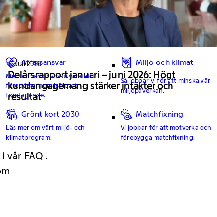
Affärsansvar
Miljö och klimat
15 Juli 2026
Delårsrapport januari – juni 2026: Högt
Mer om varför vi ska vara ett
Så jobbar vi för att minska vår
kundengagemang stärker intäkter och
föredöme inom hållbart
miljöpåverkan.
företagande.
resultat
Grönt kort 2030
Matchfixning
Läs mer om vårt miljö- och
Vi jobbar för att motverka och
klimatprogram.
förebygga matchfixning.
 i vår FAQ .
 om