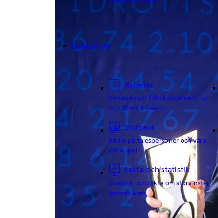
Nyhetsrum
Nyheter
Senaste nytt från koncernen, Tur
och Sport & Casino.
Bildbank
Bilder på talespersoner och våra
olika spel.
Fakta och statistik
Statistik och fakta om storvinster
genom åren.