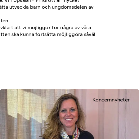
 Vi i Upsala IF Friidrott är mycket
sätta utveckla barn och ungdomsdelen av
tten.
vklart att vi möjliggör för några av våra
rotten ska kunna fortsätta möjliggöra såväl
Koncernnyheter