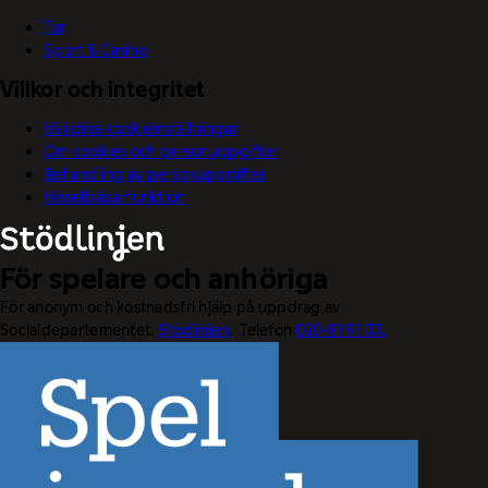
Tur
Sport & Casino
Villkor och integritet
Välj dina cookieinställningar
Om cookies och personuppgifter
Behandling av personuppgifter
Visselblåsarfunktion
För spelare och anhöriga
För anonym och kostnadsfri hjälp på uppdrag av
Socialdepartementet.
Stödlinjen
. Telefon
020-81 91 00.