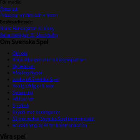
För media:
Pressjour
Pressjour vinster och vinnare
Besöksadresser:
Norra Hansegatan 17, Visby
Katarinavägen 15, Stockholm
Om Svenska Spel
Om oss
Börja sälja spel eller bli Vegaspartner
Nyhetsrum
Våra logotyper
Jobba på Svenska Spel
Vanliga frågor & svar
Sponsring
Hållbarhet
Spelkoll
Skydd mot bedrägerier
Så motverkar Svenska Spel penningtvätt
Användning av AI för kommunikation
Våra spel