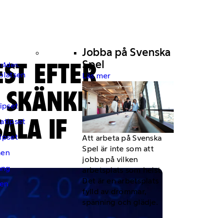
Jobba på Svenska
ST EFTER
Spel
mråden.
platsen
Läs mer
– SKÄNKER
ipset
ALA IF
atipset
ipset
Att arbeta på Svenska
Spel är inte som att
hen
jobba på vilken
ng
arbetsplats som helst.
Det är en arbetsplats
en
fylld av drömmar,
spänning och glädje.