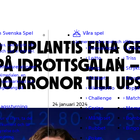
 Svenska Spel
Våra spel
DUPLANTIS FINA GE
Läs mer om våra spel och affärso
ss, vad vi gör, vår
Eurojackpot
Lycko
och vad vi står för.
PÅ IDROTTSGALAN 
Lotto
Triss
mhällsrelationer
Keno
Strykt
0 KRONOR TILL UPS
Almedalen, en
Oddset
Europ
e spelmarknad och
Vikinglotto
Toppt
gagemang på
Challenge
Matc
24 januari 2024
lagsstyrning
Casino
Moma
Måltipset
Bomb
r vi styrs, ta del
okument och lär
Rubbet
Bingo
yrelse och
ledning.
Poker