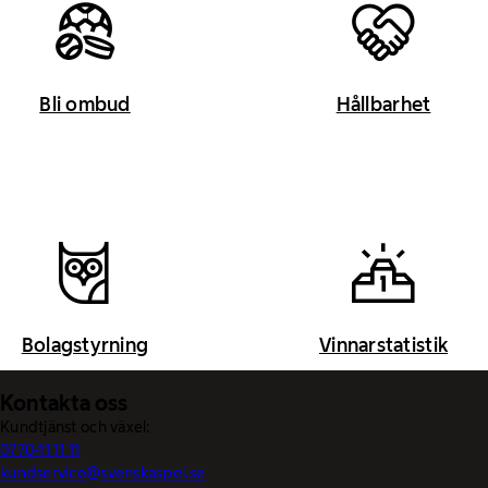
Bli ombud
Hållbarhet
Bolagstyrning
Vinnarstatistik
Kontakta oss
Kundtjänst och växel:
0770-11 11 11
kundservice@svenskaspel.se