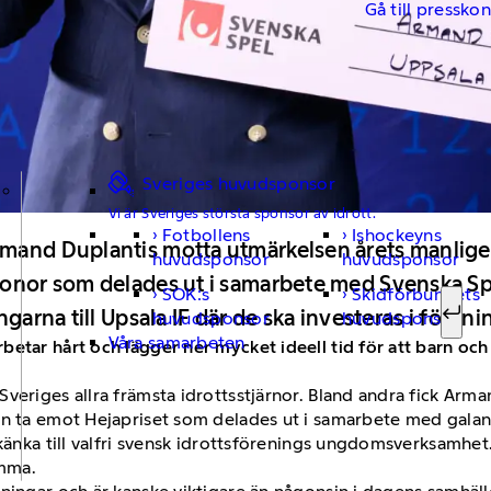
Gå till pressko
Sveriges huvudsponsor
Vi är Sveriges största sponsor av idrott.
Fotbollens
Ishockeyns
Sök ef
mand Duplantis motta utmärkelsen årets manlige 
huvudsponsor
huvudsponsor
ronor som delades ut i samarbete med Svenska Sp
SOK:s
Skidförbundets
engarna till Upsala IF där de ska investeras i fö
huvudsponsor
huvudsponsor
Sök
Våra samarbeten
betar hårt och lägger ner mycket ideell tid för att barn oc
veriges allra främsta idrottsstjärnor. Bland andra fick Arm
en ta emot Hejapriset som delades ut i samarbete med gala
skänka till valfri svensk idrottsförenings ungdomsverksamhet
amma.