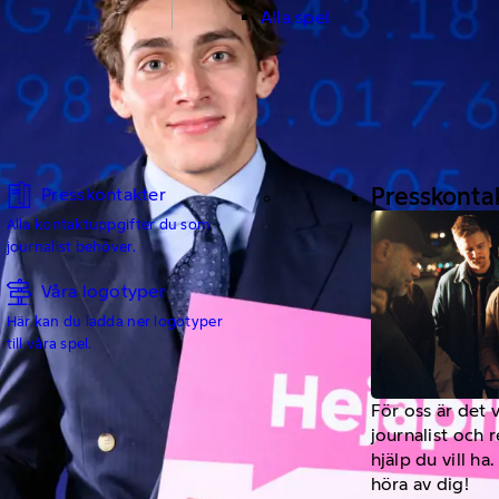
Alla spel
Presskonta
Presskontakter
Alla kontaktuppgifter du som
journalist behöver.
Våra logotyper
Här kan du ladda ner logotyper
till våra spel.
För oss är det 
journalist och 
hjälp du vill h
höra av dig!