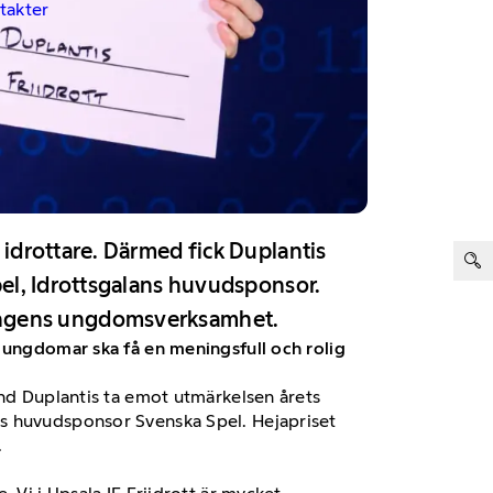
ntakter
ter:
idrottare. Därmed fick Duplantis
el, Idrottsgalans huvudsponsor.
reningens ungdomsverksamhet.
h ungdomar ska få en meningsfull och rolig
and Duplantis ta emot utmärkelsen årets
ns huvudsponsor Svenska Spel. Hejapriset
.