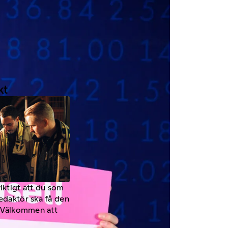
kt
viktigt att du som
redaktör ska få den
a. Välkommen att