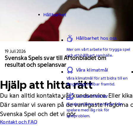
Hållbarhet
Hållbarhet hos oss
Mer om vårt arbete för trygga spel
19 Juli 2026
och ett hållbart samhälle.
Svenska Spels svar till Aftonbladet om
resultat och spelansvar
Våra klimatmål
Våra klimatmål för att bidra till en
Hjälp att hitta rätt
långsiktigt hållbar framtid.
Du kan alltid kontakta vår kundservice. Eller kika
Sunda intäkter
Där samlar vi svaren på de vanligaste frågorna
Sunda intäkter är intäkter från
spelare med låg risk för
Svenska Spel och det vi gör.
spelproblem.
Kontakt och FAQ