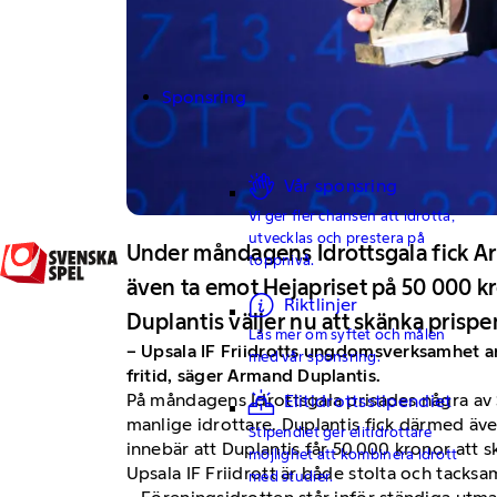
Sponsring
Vår sponsring
Vi ger fler chansen att idrotta,
utvecklas och prestera på
Under måndagens Idrottsgala fick Ar
toppnivå.
även ta emot Hejapriset på 50 000 k
Riktlinjer
Duplantis väljer nu att skänka prisp
Läs mer om syftet och målen
– Upsala IF Friidrotts ungdomsverksamhet ar
med vår sponsring.
fritid, säger Armand Duplantis.
På måndagens Idrottsgala prisades några av S
Elitidrottsstipendiet
manlige idrottare. Duplantis fick därmed äv
Stipendiet ger elitidrottare
innebär att Duplantis får 50 000 kronor att 
möjlighet att kombinera idrott
Upsala IF Friidrott är både stolta och tacks
med studier.