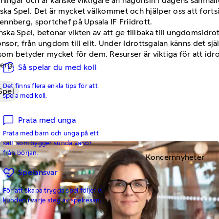
ingar och är kanske viktigare än någonsin i dagens samhälle.
ka Spel. Det är mycket välkommet och hjälper oss att fort
nnberg, sportchef på Upsala IF Friidrott.
ka Spel, betonar vikten av att ge tillbaka till ungdomsidro
sor, från ungdom till elit. Under Idrottsgalan känns det själ
ar som betyder mycket för dem. Resurser är viktiga för att id
erg.
Så spelar du med koll
Det finns flera enkla tips för att
Spel
spela med koll.
Prata med unga
Prata med barn och unga på ett
sätt som bygger sunda vanor
från början.
Koncernnyheter
Spelansvar
För att skapa trygga spel följer vi
kunden i varje steg av spelresan.