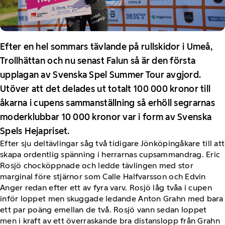
Efter en hel sommars tävlande på rullskidor i Umeå,
Trollhättan och nu senast Falun så är den första
upplagan av Svenska Spel Summer Tour avgjord.
Utöver att det delades ut totalt 100 000 kronor till
åkarna i cupens sammanställning så erhöll segrarnas
moderklubbar 10 000 kronor var i form av Svenska
Spels Hejapriset.
Efter sju deltävlingar såg två tidigare Jönköpingåkare till att
skapa ordentlig spänning i herrarnas cupsammandrag. Eric
Rosjö chocköppnade och ledde tävlingen med stor
marginal före stjärnor som Calle Halfvarsson och Edvin
Anger redan efter ett av fyra varv. Rosjö låg tvåa i cupen
inför loppet men skuggade ledande Anton Grahn med bara
ett par poäng emellan de två. Rosjö vann sedan loppet
men i kraft av ett överraskande bra distanslopp från Grahn