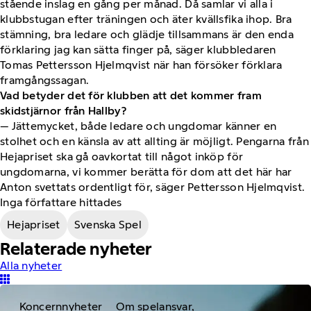
stående inslag en gång per månad. Då samlar vi alla i
klubbstugan efter träningen och äter kvällsfika ihop. Bra
stämning, bra ledare och glädje tillsammans är den enda
förklaring jag kan sätta finger på, säger klubbledaren
Tomas Pettersson Hjelmqvist när han försöker förklara
framgångssagan.
Vad betyder det för klubben att det kommer fram
skidstjärnor från Hallby?
— Jättemycket, både ledare och ungdomar känner en
stolhet och en känsla av att allting är möjligt. Pengarna från
Hejapriset ska gå oavkortat till något inköp för
ungdomarna, vi kommer berätta för dom att det här har
Anton svettats ordentligt för, säger Pettersson Hjelmqvist.
Inga författare hittades
Hejapriset
Svenska Spel
Relaterade nyheter
Alla nyheter
Koncernnyheter
Om spelansvar,