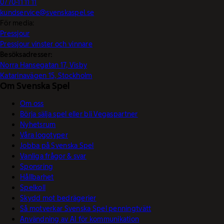
0770-11 11 11
kundservice@svenskaspel.se
För media:
Pressjour
Pressjour vinster och vinnare
Besöksadresser:
Norra Hansegatan 17, Visby
Katarinavägen 15, Stockholm
Om Svenska Spel
Om oss
Börja sälja spel eller bli Vegaspartner
Nyhetsrum
Våra logotyper
Jobba på Svenska Spel
Vanliga frågor & svar
Sponsring
Hållbarhet
Spelkoll
Skydd mot bedrägerier
Så motverkar Svenska Spel penningtvätt
Användning av AI för kommunikation