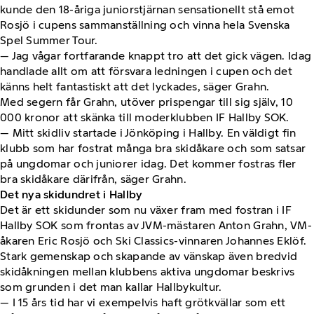
kunde den 18-åriga juniorstjärnan sensationellt stå emot
Rosjö i cupens sammanställning och vinna hela Svenska
Spel Summer Tour.
— Jag vågar fortfarande knappt tro att det gick vägen. Idag
handlade allt om att försvara ledningen i cupen och det
känns helt fantastiskt att det lyckades, säger Grahn.
Med segern får Grahn, utöver prispengar till sig själv, 10
000 kronor att skänka till moderklubben IF Hallby SOK.
— Mitt skidliv startade i Jönköping i Hallby. En väldigt fin
klubb som har fostrat många bra skidåkare och som satsar
på ungdomar och juniorer idag. Det kommer fostras fler
bra skidåkare därifrån, säger Grahn.
Det nya skidundret i Hallby
Det är ett skidunder som nu växer fram med fostran i IF
Hallby SOK som frontas av JVM-mästaren Anton Grahn, VM-
åkaren Eric Rosjö och Ski Classics-vinnaren Johannes Eklöf.
Stark gemenskap och skapande av vänskap även bredvid
skidåkningen mellan klubbens aktiva ungdomar beskrivs
som grunden i det man kallar Hallbykultur.
— I 15 års tid har vi exempelvis haft grötkvällar som ett