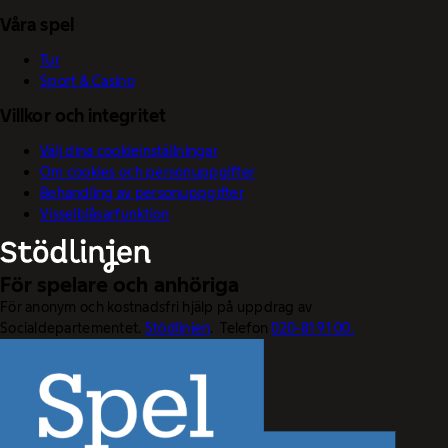
Våra spel
Tur
Sport & Casino
Villkor och integritet
Välj dina cookieinställningar
Om cookies och personuppgifter
Behandling av personuppgifter
Visselblåsarfunktion
För spelare och anhöriga
För anonym och kostnadsfri hjälp på uppdrag av
Socialdepartementet.
Stödlinjen
. Telefon
020-81 91 00.