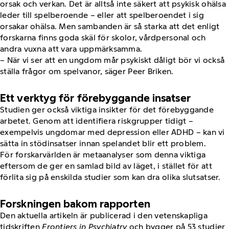
orsak och verkan. Det är alltså inte säkert att psykisk ohälsa
leder till spelberoende – eller att spelberoendet i sig
orsakar ohälsa. Men sambanden är så starka att det enligt
forskarna finns goda skäl för skolor, vårdpersonal och
andra vuxna att vara uppmärksamma.
– När vi ser att en ungdom mår psykiskt dåligt bör vi också
ställa frågor om spelvanor, säger Peer Briken.
Ett verktyg för förebyggande insatser
Studien ger också viktiga insikter för det förebyggande
arbetet. Genom att identifiera riskgrupper tidigt –
exempelvis ungdomar med depression eller ADHD – kan vi
sätta in stödinsatser innan spelandet blir ett problem.
För forskarvärlden är metaanalyser som denna viktiga
eftersom de ger en samlad bild av läget, i stället för att
förlita sig på enskilda studier som kan dra olika slutsatser.
Forskningen bakom rapporten
Den aktuella artikeln är publicerad i den vetenskapliga
tidskriften
Frontiers in Psychiatry
och bygger på 53 studier