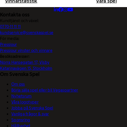
Vinnarstatistik
Våra spel
Kontakta oss
Kundtjänst och växel:
0770-11 11 11
kundservice@svenskaspel.se
För media:
Pressjour
Pressjour vinster och vinnare
Besöksadresser:
Norra Hansegatan 17, Visby
Katarinavägen 15, Stockholm
Om Svenska Spel
Om oss
Börja sälja spel eller bli Vegaspartner
Nyhetsrum
Våra logotyper
Jobba på Svenska Spel
Vanliga frågor & svar
Sponsring
Hållbarhet