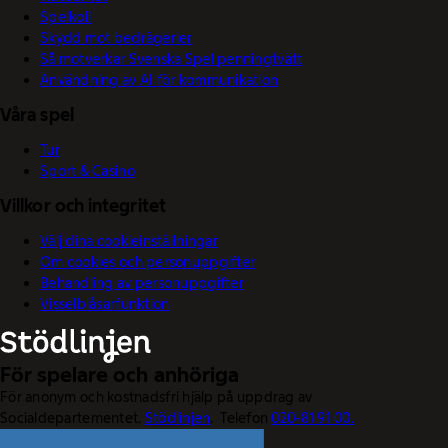
Spelkoll
Skydd mot bedrägerier
Så motverkar Svenska Spel penningtvätt
Användning av AI för kommunikation
Våra spel
Tur
Sport & Casino
Villkor och integritet
Välj dina cookieinställningar
Om cookies och personuppgifter
Behandling av personuppgifter
Visselblåsarfunktion
För spelare och anhöriga
För anonym och kostnadsfri hjälp på uppdrag av
Socialdepartementet.
Stödlinjen
. Telefon
020-81 91 00.