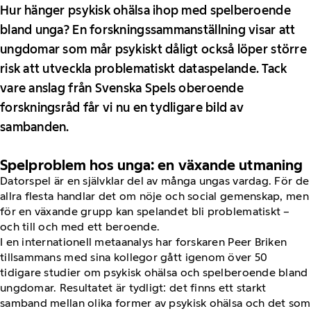
Hur hänger psykisk ohälsa ihop med spelberoende
bland unga? En forskningssammanställning visar att
ungdomar som mår psykiskt dåligt också löper större
risk att utveckla problematiskt dataspelande. Tack
vare anslag från Svenska Spels oberoende
forskningsråd får vi nu en tydligare bild av
sambanden.
Spelproblem hos unga: en växande utmaning
Datorspel är en självklar del av många ungas vardag. För de
allra flesta handlar det om nöje och social gemenskap, men
för en växande grupp kan spelandet bli problematiskt –
och till och med ett beroende.
I en internationell metaanalys har forskaren Peer Briken
tillsammans med sina kollegor gått igenom över 50
tidigare studier om psykisk ohälsa och spelberoende bland
ungdomar. Resultatet är tydligt: det finns ett starkt
samband mellan olika former av psykisk ohälsa och det som