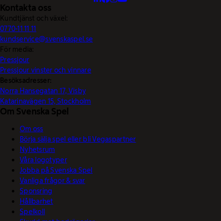
Kontakta oss
Kundtjänst och växel:
0770-11 11 11
kundservice@svenskaspel.se
För media:
Pressjour
Pressjour vinster och vinnare
Besöksadresser:
Norra Hansegatan 17, Visby
Katarinavägen 15, Stockholm
Om Svenska Spel
Om oss
Börja sälja spel eller bli Vegaspartner
Nyhetsrum
Våra logotyper
Jobba på Svenska Spel
Vanliga frågor & svar
Sponsring
Hållbarhet
Spelkoll