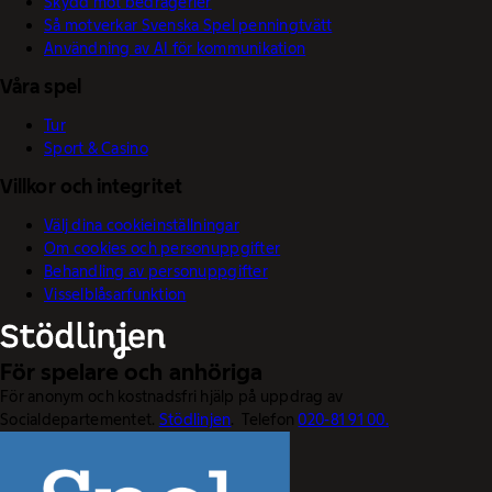
Skydd mot bedrägerier
Så motverkar Svenska Spel penningtvätt
Användning av AI för kommunikation
Våra spel
Tur
Sport & Casino
Villkor och integritet
Välj dina cookieinställningar
Om cookies och personuppgifter
Behandling av personuppgifter
Visselblåsarfunktion
För spelare och anhöriga
För anonym och kostnadsfri hjälp på uppdrag av
Socialdepartementet.
Stödlinjen
. Telefon
020-81 91 00.