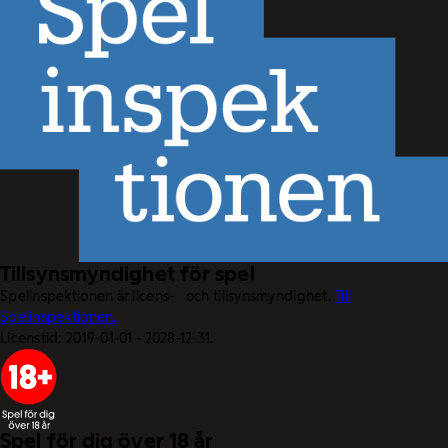
Tillsynsmyndighet för spel
Spelinspektionen är licens- och tillsynsmyndighet.
Till
Spelinspektionen.
Licenstid: 2019-01-01 - 2028-12-31.
Spel för dig över 18 år