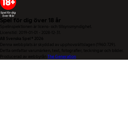
Spel för dig över 18 år
Spelinspektionen är licens- och tillsynsmyndighet.
Licenstid: 2019-01-01 - 2028-12-31.
AB Svenska Spel © 2026
Denna webbplats är skyddad av upphovsrättslagen (1960:729).
Detta omfattar varumärken, text, fotografier, teckningar och bilder.
Producerad av webbyrån
The Generation