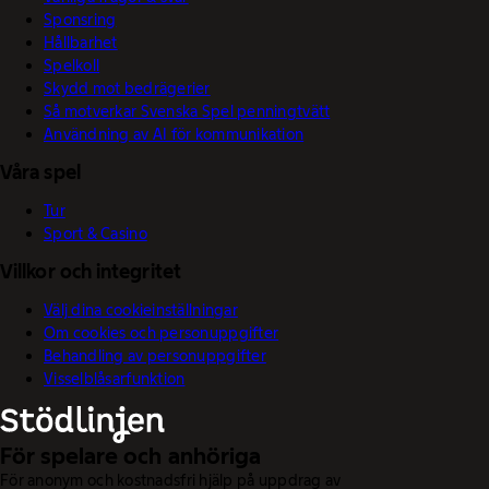
Sponsring
Hållbarhet
Spelkoll
Skydd mot bedrägerier
Så motverkar Svenska Spel penningtvätt
Användning av AI för kommunikation
Våra spel
Tur
Sport & Casino
Villkor och integritet
Välj dina cookieinställningar
Om cookies och personuppgifter
Behandling av personuppgifter
Visselblåsarfunktion
För spelare och anhöriga
För anonym och kostnadsfri hjälp på uppdrag av