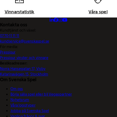
Vinnarstatistik
Våra spel
Kontakta oss
Kundtjänst och växel:
0770-11 11 11
kundservice@svenskaspel.se
För media:
Pressjour
Pressjour vinster och vinnare
Besöksadresser:
Norra Hansegatan 17, Visby
Katarinavägen 15, Stockholm
Om Svenska Spel
Om oss
Börja sälja spel eller bli Vegaspartner
Nyhetsrum
Våra logotyper
Jobba på Svenska Spel
Vanliga frågor & svar