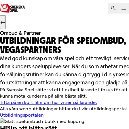
Hoppa till innehåll
Sök efter:
Sök
Ombud & Partner
UTBILDNINGAR FÖR SPELOMBUD
VEGASPARTNERS
Med god kunskap om våra spel och ett trevligt, service
dina kunders spelupplevelser. När du som arbetar me
försäljningsrutiner kan du känna dig trygg i din yrkesr
förutsättningar att känna engagemang och glädje på 
På Svenska Spel sätter vi ett flexibelt lärande i fokus för 
kunna möta kunderna på allra bästa sätt.
Titta på en kort film om hur vi ser på lärande.
Alla våra webbutbildningar hittar du i vår utbildningsportal.
Utbildningsportalen
Hjälp att hitta rätt