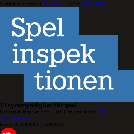
Socialdepartementet.
Stödlinjen
. Telefon
020-81 91 00.
Tillsynsmyndighet för spel
Spelinspektionen är licens- och tillsynsmyndighet.
Till
Spelinspektionen.
Licenstid: 2019-01-01 - 2028-12-31.