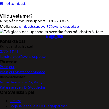
Bli lottombud.
Vill du veta mer?
Ring vår ombudssupport: 020–78 83 55
Mejla oss:
ombudssupport@svenskaspel.se
Kontakta oss
Kundtjänst och växel:
0770-11 11 11
kundservice@svenskaspel.se
För media:
Pressjour
Pressjour vinster och vinnare
Besöksadresser:
Norra Hansegatan 17, Visby
Katarinavägen 15, Stockholm
Om Svenska Spel
Om oss
Börja sälja spel eller bli Vegaspartner