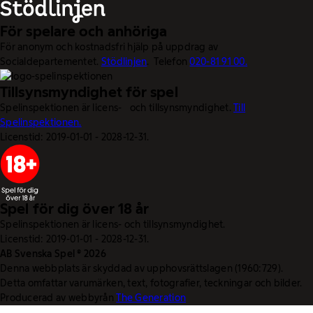
För spelare och anhöriga
För anonym och kostnadsfri hjälp på uppdrag av
Socialdepartementet.
Stödlinjen
. Telefon
020-81 91 00.
Tillsynsmyndighet för spel
Spelinspektionen är licens- och tillsynsmyndighet.
Till
Spelinspektionen.
Licenstid: 2019-01-01 - 2028-12-31.
Spel för dig över 18 år
Spelinspektionen är licens- och tillsynsmyndighet.
Licenstid: 2019-01-01 - 2028-12-31.
AB Svenska Spel © 2026
Denna webbplats är skyddad av upphovsrättslagen (1960:729).
Detta omfattar varumärken, text, fotografier, teckningar och bilder.
Producerad av webbyrån
The Generation