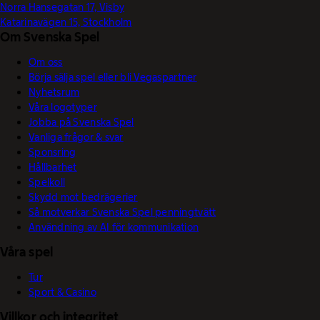
Norra Hansegatan 17, Visby
Katarinavägen 15, Stockholm
Om Svenska Spel
Om oss
Börja sälja spel eller bli Vegaspartner
Nyhetsrum
Våra logotyper
Jobba på Svenska Spel
Vanliga frågor & svar
Sponsring
Hållbarhet
Spelkoll
Skydd mot bedrägerier
Så motverkar Svenska Spel penningtvätt
Användning av AI för kommunikation
Våra spel
Tur
Sport & Casino
Villkor och integritet