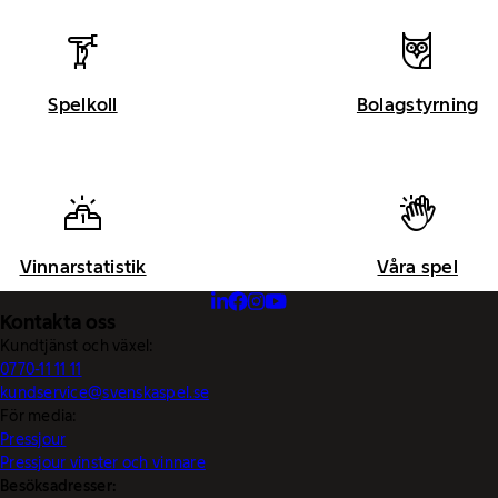
Spelkoll
Bolagstyrning
Vinnarstatistik
Våra spel
Kontakta oss
Kundtjänst och växel:
0770-11 11 11
kundservice@svenskaspel.se
För media:
Pressjour
Pressjour vinster och vinnare
Besöksadresser: