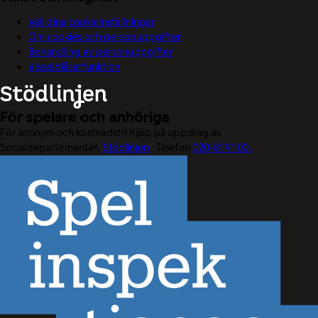
Välj dina cookieinställningar
Om cookies och personuppgifter
Behandling av personuppgifter
Visselblåsarfunktion
För spelare och anhöriga
För anonym och kostnadsfri hjälp på uppdrag av
Socialdepartementet.
Stödlinjen
. Telefon
020-81 91 00.