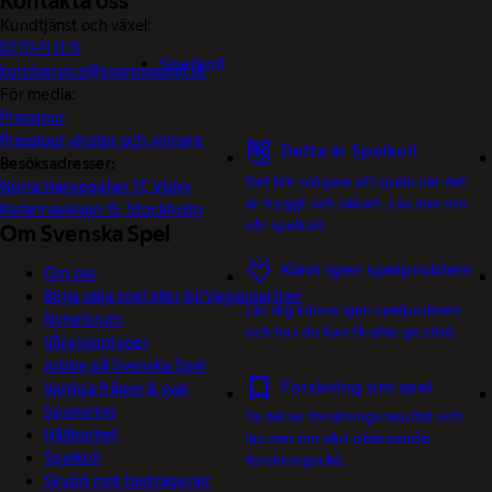
Kontakta oss
Kundtjänst och växel:
0770-11 11 11
Spelkoll
kundservice@svenskaspel.se
För media:
Pressjour
Pressjour vinster och vinnare
Detta är Spelkoll
Besöksadresser:
Det blir roligare att spela när det
Norra Hansegatan 17, Visby
är tryggt och säkert. Läs mer om
Katarinavägen 15, Stockholm
vår spelkoll.
Om Svenska Spel
Känn igen spelproblem
Om oss
Börja sälja spel eller bli Vegaspartner
Lär dig känna igen spelproblem
Nyhetsrum
och hur du kan få eller ge stöd.
Våra logotyper
Jobba på Svenska Spel
Forskning om spel
Vanliga frågor & svar
Sponsring
Ta del av forskningsresultat och
Hållbarhet
läs mer om vårt oberoende
Spelkoll
forskningsråd.
Skydd mot bedrägerier