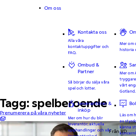
Hoppa till innehåll
Om oss
Kontakta oss
Om
Alla våra
Mer om o
kontaktuppgifter och
historia 
FAQ.
Ombud &
Sa
Partner
Mer om 
tryggar
Så börjar du sälja våra
vårt en
spel och lotter.
Gotland.
Tagg: spelberoende
Leverantörer &
Bo
inköp
Prenumerera på våra nyheter
Läs om hu
Mer om hur du blir
av styrd
leverantör, aktuella
känna st
upphandlingar och vår
Från VD
koncern
leverantörskod.