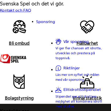
Svenska Spel och det vi gör.
Kontakt och FAQ
Sponsring
Vår sponsring
Bli ombud
Hållbarhet
Vi ger fler chansen att idrotta,
utvecklas och prestera på
toppnivå.
Riktlinjer
Läs mer om syftet och målen
med vår sponsring.
Elitidrottsstipendiet
Stipendiet ger elitidrottare
Bolagstyrning
Vinnarstatistik
möjlighet att kombinera idrott
med studier.