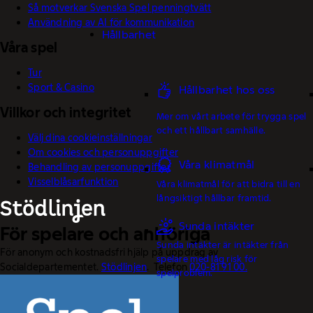
Så motverkar Svenska Spel penningtvätt
Användning av AI för kommunikation
Hållbarhet
Våra spel
Tur
Sport & Casino
Hållbarhet hos oss
Villkor och integritet
Mer om vårt arbete för trygga spel
och ett hållbart samhälle.
Välj dina cookieinställningar
Om cookies och personuppgifter
Våra klimatmål
Behandling av personuppgifter
Visselblåsarfunktion
Våra klimatmål för att bidra till en
långsiktigt hållbar framtid.
Sunda intäkter
För spelare och anhöriga
Sunda intäkter är intäkter från
För anonym och kostnadsfri hjälp på uppdrag av
spelare med låg risk för
Socialdepartementet.
Stödlinjen
. Telefon
020-81 91 00.
spelproblem.