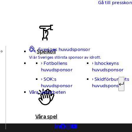
Gå till pressko
Sveriges huvudsponsor
Spelkoll
Vi är Sveriges största sponsor av idrott.
Fotbollens
Ishockeyns
Sök ef
huvudsponsor
huvudsponsor
SOK:s
Skidförbundets
huvudsponsor
huvudsponsor
Sök
Våra samarbeten
Våra spel