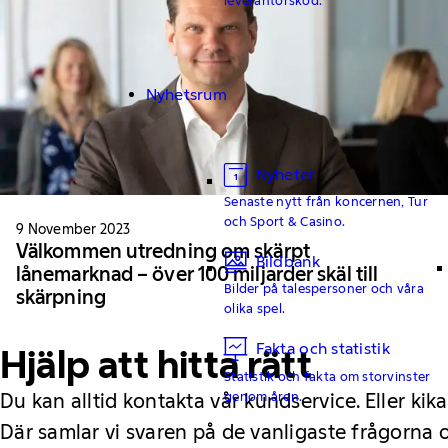
Nyhetsrum
Nyheter
Senaste nytt från koncernen, Tur
och Sport & Casino.
9 November 2023
Välkommen utredning om skärpt
Bildbank
lånemarknad – över 100 miljarder skäl till
Bilder på talespersoner och våra
skärpning
olika spel.
Fakta och statistik
Hjälp att hitta rätt
Statistik och fakta om storvinster
genom åren.
Du kan alltid kontakta vår kundservice. Eller kika
Där samlar vi svaren på de vanligaste frågorna