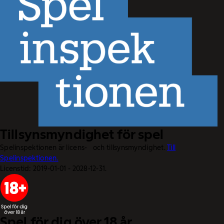
Tillsynsmyndighet för spel
Spelinspektionen är licens- och tillsynsmyndighet.
Till
Spelinspektionen.
Licenstid: 2019-01-01 - 2028-12-31.
Spel för dig över 18 år