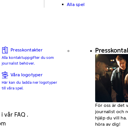
Alla spel
Presskonta
Presskontakter
Alla kontaktuppgifter du som
journalist behöver.
Våra logotyper
Här kan du ladda ner logotyper
till våra spel.
För oss är det 
journalist och 
 i vår FAQ .
hjälp du vill h
 om
höra av dig!