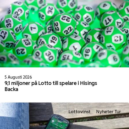
5 Augusti 2026
9,1 miljoner på Lotto till spelare i Hisings
Backa
Lottovinst
Nyheter Tur