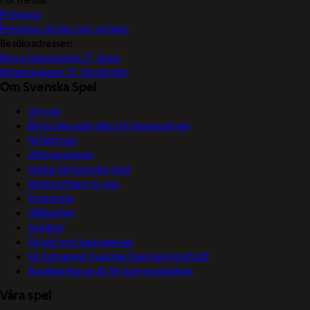
För media:
Pressjour
Pressjour vinster och vinnare
Besöksadresser:
Norra Hansegatan 17, Visby
Katarinavägen 15, Stockholm
Om Svenska Spel
Om oss
Börja sälja spel eller bli Vegaspartner
Nyhetsrum
Våra logotyper
Jobba på Svenska Spel
Vanliga frågor & svar
Sponsring
Hållbarhet
Spelkoll
Skydd mot bedrägerier
Så motverkar Svenska Spel penningtvätt
Användning av AI för kommunikation
Våra spel