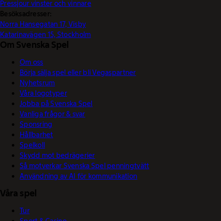
Pressjour vinster och vinnare
Besöksadresser:
Norra Hansegatan 17, Visby
Katarinavägen 15, Stockholm
Om Svenska Spel
Om oss
Börja sälja spel eller bli Vegaspartner
Nyhetsrum
Våra logotyper
Jobba på Svenska Spel
Vanliga frågor & svar
Sponsring
Hållbarhet
Spelkoll
Skydd mot bedrägerier
Så motverkar Svenska Spel penningtvätt
Användning av AI för kommunikation
Våra spel
Tur
Sport & Casino