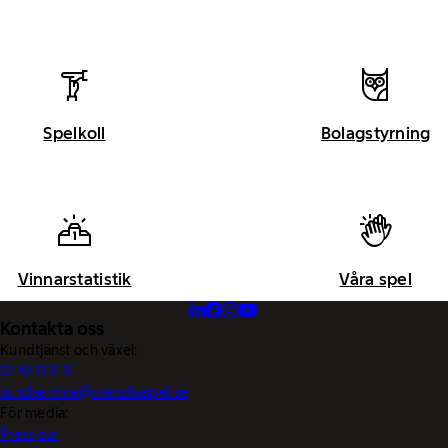
Spelkoll
Bolagstyrning
Vinnarstatistik
Våra spel
Kontakta oss
Kundtjänst och växel:
0770-11 11 11
kundservice@svenskaspel.se
För media:
Pressjour