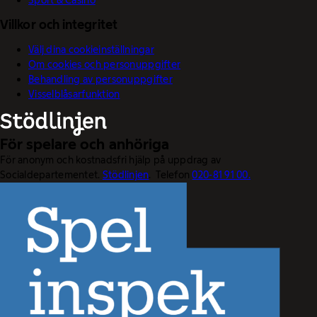
Villkor och integritet
Välj dina cookieinställningar
Om cookies och personuppgifter
Behandling av personuppgifter
Visselblåsarfunktion
För spelare och anhöriga
För anonym och kostnadsfri hjälp på uppdrag av
Socialdepartementet.
Stödlinjen
. Telefon
020-81 91 00.