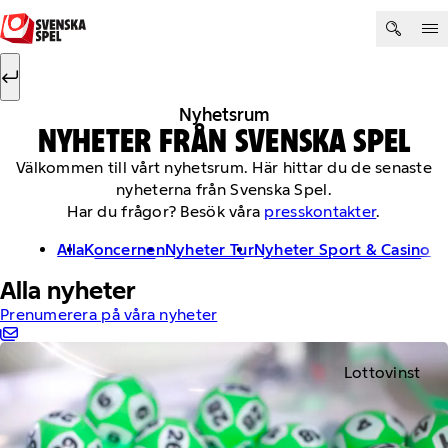
Hoppa till innehåll
Sök efter:
Sök
Nyhetsrum
NYHETER FRÅN SVENSKA SPEL
Välkommen till vårt nyhetsrum. Här hittar du de senaste
nyheterna från Svenska Spel.
Har du frågor? Besök våra
presskontakter
.
Alla
Koncernen
Nyheter Tur
Nyheter Sport & Casino
Alla nyheter
Prenumerera på våra nyheter
Lottovinst