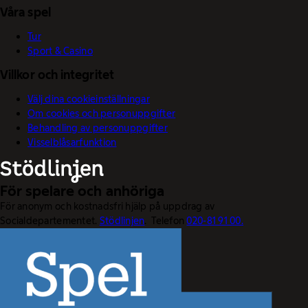
Våra spel
Tur
Sport & Casino
Villkor och integritet
Välj dina cookieinställningar
Om cookies och personuppgifter
Behandling av personuppgifter
Visselblåsarfunktion
För spelare och anhöriga
För anonym och kostnadsfri hjälp på uppdrag av
Socialdepartementet.
Stödlinjen
. Telefon
020-81 91 00.