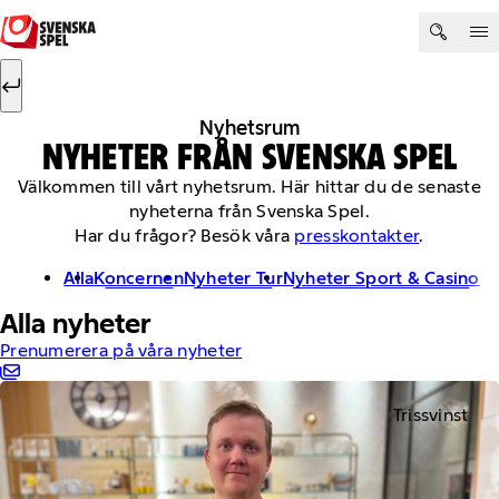
Hoppa till innehåll
Sök efter:
Sök
Nyhetsrum
NYHETER FRÅN SVENSKA SPEL
Välkommen till vårt nyhetsrum. Här hittar du de senaste
nyheterna från Svenska Spel.
Har du frågor? Besök våra
presskontakter
.
Alla
Koncernen
Nyheter Tur
Nyheter Sport & Casino
Alla nyheter
Prenumerera på våra nyheter
Trissvinst