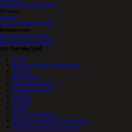
kundservice@svenskaspel.se
För media:
Pressjour
Pressjour vinster och vinnare
Besöksadresser:
Norra Hansegatan 17, Visby
Katarinavägen 15, Stockholm
Om Svenska Spel
Om oss
Börja sälja spel eller bli Vegaspartner
Nyhetsrum
Våra logotyper
Jobba på Svenska Spel
Vanliga frågor & svar
Sponsring
Hållbarhet
Spelkoll
Skydd mot bedrägerier
Så motverkar Svenska Spel penningtvätt
Användning av AI för kommunikation