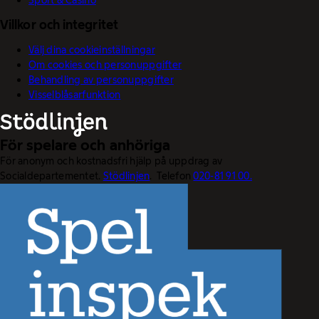
Villkor och integritet
Välj dina cookieinställningar
Om cookies och personuppgifter
Behandling av personuppgifter
Visselblåsarfunktion
För spelare och anhöriga
För anonym och kostnadsfri hjälp på uppdrag av
Socialdepartementet.
Stödlinjen
. Telefon
020-81 91 00.