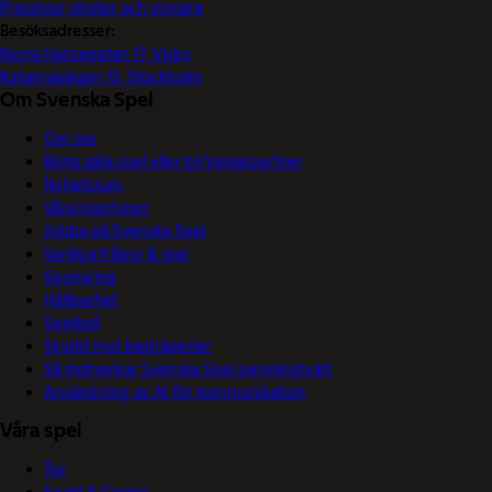
Pressjour vinster och vinnare
Besöksadresser:
Norra Hansegatan 17, Visby
Katarinavägen 15, Stockholm
Om Svenska Spel
Om oss
Börja sälja spel eller bli Vegaspartner
Nyhetsrum
Våra logotyper
Jobba på Svenska Spel
Vanliga frågor & svar
Sponsring
Hållbarhet
Spelkoll
Skydd mot bedrägerier
Så motverkar Svenska Spel penningtvätt
Användning av AI för kommunikation
Våra spel
Tur
Sport & Casino