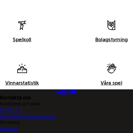
Spelkoll
Bolagstyrning
Vinnarstatistik
Våra spel
Kontakta oss
Kundtjänst och växel:
0770-11 11 11
kundservice@svenskaspel.se
För media:
Pressjour