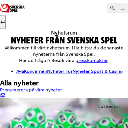
Hoppa till innehåll
Sök efter:
Sök
Nyhetsrum
NYHETER FRÅN SVENSKA SPEL
Välkommen till vårt nyhetsrum. Här hittar du de senaste
nyheterna från Svenska Spel.
Har du frågor? Besök våra
presskontakter
.
Alla
Koncernen
Nyheter Tur
Nyheter Sport & Casino
Alla nyheter
Prenumerera på våra nyheter
Lottovinst