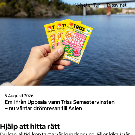
Nyheter Tur
Trissvinst
5 Augusti 2026
Emil från Uppsala vann Triss Semestervinsten
– nu väntar drömresan till Asien
Hjälp att hitta rätt
Du kan alltid kontakta vår kundservice. Eller kika i vår