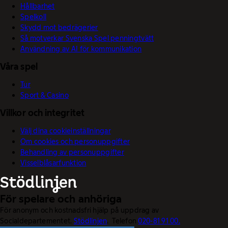
Hållbarhet
Spelkoll
Skydd mot bedrägerier
Så motverkar Svenska Spel penningtvätt
Användning av AI för kommunikation
Våra spel
Tur
Sport & Casino
Villkor och integritet
Välj dina cookieinställningar
Om cookies och personuppgifter
Behandling av personuppgifter
Visselblåsarfunktion
För spelare och anhöriga
För anonym och kostnadsfri hjälp på uppdrag av
Socialdepartementet.
Stödlinjen
. Telefon
020-81 91 00.