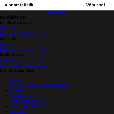
Vinnarstatistik
Våra spel
Kontakta oss
Kundtjänst och växel:
0770-11 11 11
kundservice@svenskaspel.se
För media:
Pressjour
Pressjour vinster och vinnare
Besöksadresser:
Norra Hansegatan 17, Visby
Katarinavägen 15, Stockholm
Om Svenska Spel
Om oss
Börja sälja spel eller bli Vegaspartner
Nyhetsrum
Våra logotyper
Jobba på Svenska Spel
Vanliga frågor & svar
Sponsring