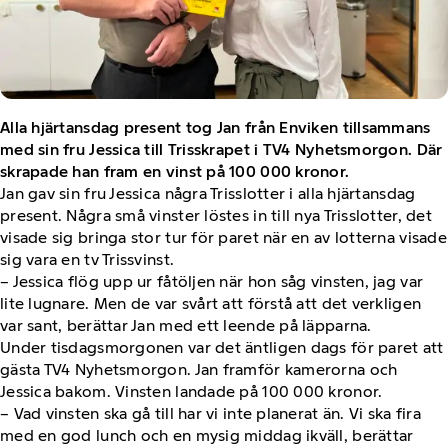
Alla hjärtansdag present tog Jan från Enviken tillsammans
med sin fru Jessica till Trisskrapet i TV4 Nyhetsmorgon. Där
skrapade han fram en vinst på 100 000 kronor.
Jan gav sin fru Jessica några Trisslotter i alla hjärtansdag
present. Några små vinster löstes in till nya Trisslotter, det
visade sig bringa stor tur för paret när en av lotterna visade
sig vara en tv Trissvinst.
– Jessica flög upp ur fåtöljen när hon såg vinsten, jag var
lite lugnare. Men de var svårt att förstå att det verkligen
var sant, berättar Jan med ett leende på läpparna.
Under tisdagsmorgonen var det äntligen dags för paret att
gästa TV4 Nyhetsmorgon. Jan framför kamerorna och
Jessica bakom. Vinsten landade på 100 000 kronor.
– Vad vinsten ska gå till har vi inte planerat än. Vi ska fira
med en god lunch och en mysig middag ikväll, berättar