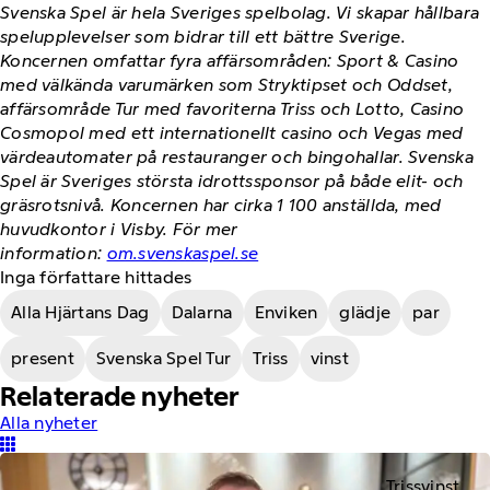
Svenska Spel är hela Sveriges spelbolag. Vi skapar hållbara
spelupplevelser som bidrar till ett bättre Sverige.
Koncernen omfattar fyra affärsområden: Sport & Casino
med välkända varumärken som Stryktipset och Oddset,
affärsområde Tur med favoriterna Triss och Lotto, Casino
Cosmopol med ett internationellt casino och Vegas med
värdeautomater på restauranger och bingohallar. Svenska
Spel är Sveriges största idrottssponsor på både elit- och
gräsrotsnivå. Koncernen har cirka 1 100 anställda, med
huvudkontor i Visby. För mer
information:
om.svenskaspel.se
Inga författare hittades
Alla Hjärtans Dag
Dalarna
Enviken
glädje
par
present
Svenska Spel Tur
Triss
vinst
Relaterade nyheter
Alla nyheter
Trissvinst