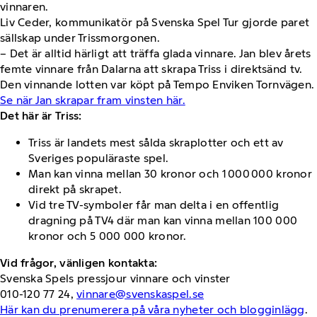
vinnaren.
Liv Ceder, kommunikatör på Svenska Spel Tur gjorde paret
sällskap under Trissmorgonen.
– Det är alltid härligt att träffa glada vinnare. Jan blev årets
femte vinnare från Dalarna att skrapa Triss i direktsänd tv.
Den vinnande lotten var köpt på Tempo Enviken Tornvägen.
Se när Jan skrapar fram vinsten här.
Det här är Triss:
Triss är landets mest sålda skraplotter och ett av
Sveriges populäraste spel.
Man kan vinna mellan 30 kronor och 1 000 000 kronor
direkt på skrapet.
Vid tre TV-symboler får man delta i en offentlig
dragning på TV4 där man kan vinna mellan 100 000
kronor och 5 000 000 kronor.
Vid frågor, vänligen kontakta:
Svenska Spels pressjour vinnare och vinster
010-120 77 24,
vinnare@svenskaspel.se
Här kan du prenumerera på våra nyheter och blogginlägg
.