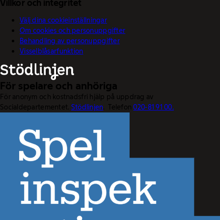
Villkor och integritet
Välj dina cookieinställningar
Om cookies och personuppgifter
Behandling av personuppgifter
Visselblåsarfunktion
För spelare och anhöriga
För anonym och kostnadsfri hjälp på uppdrag av
Socialdepartementet.
Stödlinjen
. Telefon
020-81 91 00.