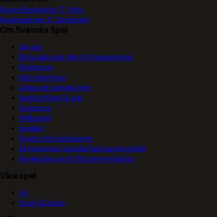
Norra Hansegatan 17, Visby
Katarinavägen 15, Stockholm
Om Svenska Spel
Om oss
Börja sälja spel eller bli Vegaspartner
Nyhetsrum
Våra logotyper
Jobba på Svenska Spel
Vanliga frågor & svar
Sponsring
Hållbarhet
Spelkoll
Skydd mot bedrägerier
Så motverkar Svenska Spel penningtvätt
Användning av AI för kommunikation
Våra spel
Tur
Sport & Casino