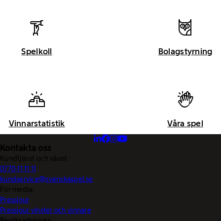
Spelkoll
Bolagstyrning
Vinnarstatistik
Våra spel
Kontakta oss
Kundtjänst och växel:
0770-11 11 11
kundservice@svenskaspel.se
För media:
Pressjour
Pressjour vinster och vinnare
Besöksadresser: