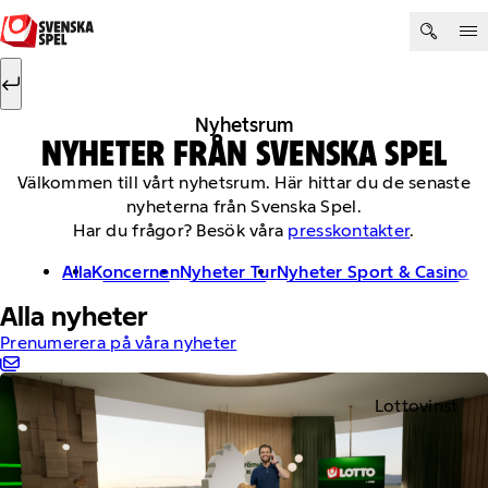
Hoppa till innehåll
Sök efter:
Sök
Nyhetsrum
NYHETER FRÅN SVENSKA SPEL
Välkommen till vårt nyhetsrum. Här hittar du de senaste
nyheterna från Svenska Spel.
Har du frågor? Besök våra
presskontakter
.
Alla
Koncernen
Nyheter Tur
Nyheter Sport & Casino
Alla nyheter
Prenumerera på våra nyheter
Lottovinst