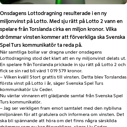
Onsdagens Lottodragning resulterade i en ny
miljonvinst på Lotto. Med sju rätt på Lotto 2 vann en
spelare från Torslanda cirka en miljon kronor. Vilka
drömmar vinsten kommer att förverkliga ska Svenska
Spel Turs kommunikatör ta reda på.
När samtliga bollar var dragna under onsdagens
Lottodragning stod det klart att en ny miljonvinst delats ut.
En spelare från Torslanda prickade in sju rätt på Lotto 2 och
fick se sin rad bli värd 1 019 579 kronor.
– Vilken kväll! Stort grattis till vinsten. Detta blev Torslandas
första vinst på Lotto i år, säger Svenska Spel Turs
kommunikatör Liv Ceder.
Nu väntar vinnaren ett glädjande samtal från Svenska Spel
Turs kommunikatör.
– Jag ser verkligen fram emot samtalet med den nyblivna
miljonären för att gratulera och informera om vinsten. Det
ska bli spännande att höra om det finns några särskilda
drömmar som nu kan förverkligas, säger Liv Ceder.