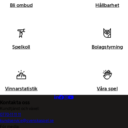
Bli ombud
Hållbarhet
Spelkoll
Bolagstyrning
Vinnarstatistik
Våra spel
Kontakta oss
Kundtjänst och växel:
0770-11 11 11
kundservice@svenskaspel.se
För media: