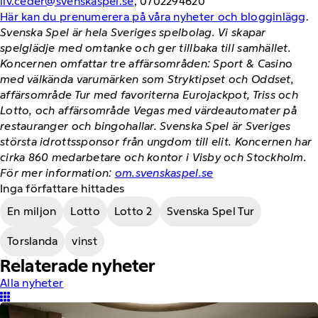
liv.ceder@svenskaspel.se
, 0702294620
Här kan du prenumerera på våra nyheter och blogginlägg
.
Svenska Spel är hela Sveriges spelbolag. Vi skapar
spelglädje med omtanke och ger tillbaka till samhället.
Koncernen omfattar tre affärsområden: Sport & Casino
med välkända varumärken som Stryktipset och Oddset,
affärsområde Tur med favoriterna Eurojackpot, Triss och
Lotto, och affärsområde Vegas med värdeautomater på
restauranger och bingohallar. Svenska Spel är Sveriges
största idrottssponsor från ungdom till elit. Koncernen har
cirka 860 medarbetare och kontor i Visby och Stockholm.
För mer information:
om.svenskaspel.se
Inga författare hittades
En miljon
Lotto
Lotto 2
Svenska Spel Tur
Torslanda
vinst
Relaterade nyheter
Alla nyheter