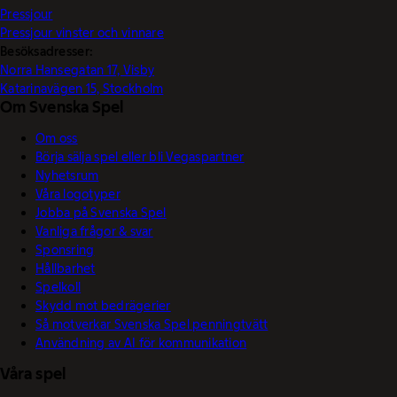
Pressjour
Pressjour vinster och vinnare
Besöksadresser:
Norra Hansegatan 17, Visby
Katarinavägen 15, Stockholm
Om Svenska Spel
Om oss
Börja sälja spel eller bli Vegaspartner
Nyhetsrum
Våra logotyper
Jobba på Svenska Spel
Vanliga frågor & svar
Sponsring
Hållbarhet
Spelkoll
Skydd mot bedrägerier
Så motverkar Svenska Spel penningtvätt
Användning av AI för kommunikation
Våra spel