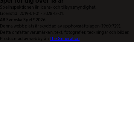
Spel för dig över 18 år
Spelinspektionen är licens- och tillsynsmyndighet.
Licenstid: 2019-01-01 - 2028-12-31.
AB Svenska Spel © 2026
Denna webbplats är skyddad av upphovsrättslagen (1960:729).
Detta omfattar varumärken, text, fotografier, teckningar och bilder.
Producerad av webbyrån
The Generation