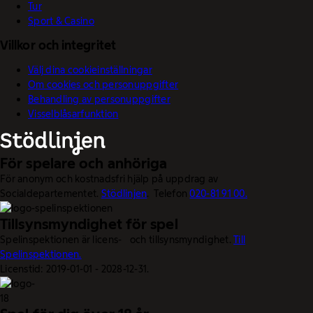
Tur
Sport & Casino
Villkor och integritet
Välj dina cookieinställningar
Om cookies och personuppgifter
Behandling av personuppgifter
Visselblåsarfunktion
För spelare och anhöriga
För anonym och kostnadsfri hjälp på uppdrag av
Socialdepartementet.
Stödlinjen
. Telefon
020-81 91 00.
Tillsynsmyndighet för spel
Spelinspektionen är licens- och tillsynsmyndighet.
Till
Spelinspektionen.
Licenstid: 2019-01-01 - 2028-12-31.