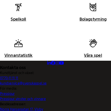
Spelkoll
Bolagstyrning
Vinnarstatistik
Våra spel
Kontakta oss
Kundtjänst och växel:
0770-11 11 11
kundservice@svenskaspel.se
För media:
Pressjour
Pressjour vinster och vinnare
Besöksadresser:
Norra Hansegatan 17, Visby