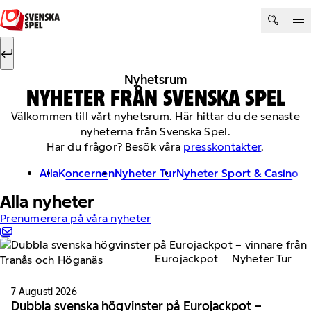
Hoppa till innehåll
Sök efter:
Sök
Nyhetsrum
NYHETER FRÅN SVENSKA SPEL
Välkommen till vårt nyhetsrum. Här hittar du de senaste
nyheterna från Svenska Spel.
Har du frågor? Besök våra
presskontakter
.
Alla
Koncernen
Nyheter Tur
Nyheter Sport & Casino
Alla nyheter
Prenumerera på våra nyheter
Eurojackpot
Nyheter Tur
7 Augusti 2026
Dubbla svenska högvinster på Eurojackpot –