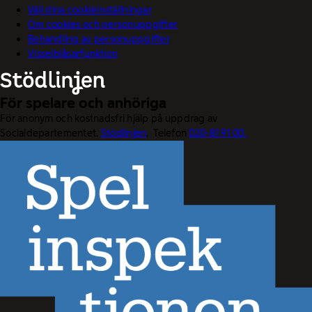
Välj dina cookieinställningar
Om cookies och personuppgifter
Behandling av personuppgifter
Visselblåsarfunktion
För spelare och anhöriga
För anonym och kostnadsfri hjälp på uppdrag av
Socialdepartementet.
Stödlinjen
. Telefon
020-81 91 00.