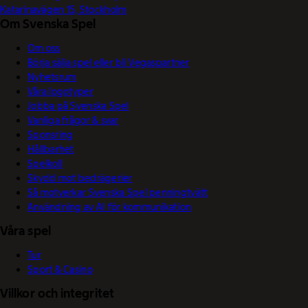
Katarinavägen 15, Stockholm
Om Svenska Spel
Om oss
Börja sälja spel eller bli Vegaspartner
Nyhetsrum
Våra logotyper
Jobba på Svenska Spel
Vanliga frågor & svar
Sponsring
Hållbarhet
Spelkoll
Skydd mot bedrägerier
Så motverkar Svenska Spel penningtvätt
Användning av AI för kommunikation
Våra spel
Tur
Sport & Casino
Villkor och integritet