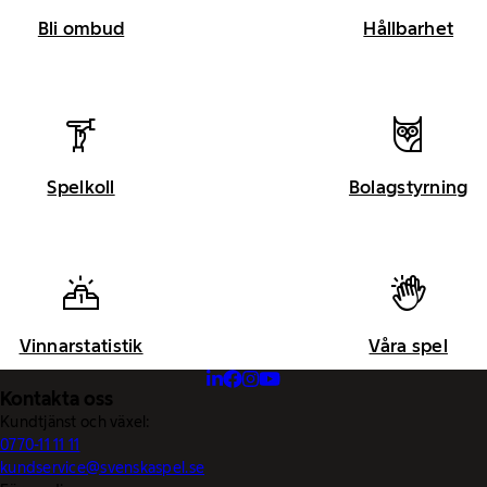
Bli ombud
Hållbarhet
Spelkoll
Bolagstyrning
Vinnarstatistik
Våra spel
Kontakta oss
Kundtjänst och växel:
0770-11 11 11
kundservice@svenskaspel.se