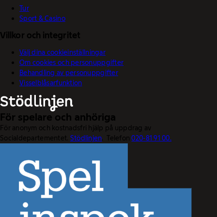
Tur
Sport & Casino
Villkor och integritet
Välj dina cookieinställningar
Om cookies och personuppgifter
Behandling av personuppgifter
Visselblåsarfunktion
För spelare och anhöriga
För anonym och kostnadsfri hjälp på uppdrag av
Socialdepartementet.
Stödlinjen
. Telefon
020-81 91 00.