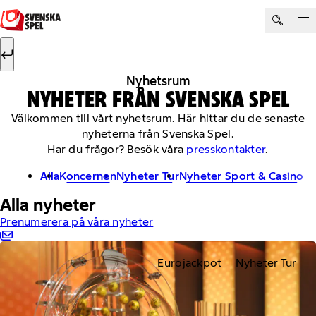
Hoppa till innehåll
Sök efter:
Sök
Nyhetsrum
NYHETER FRÅN SVENSKA SPEL
Välkommen till vårt nyhetsrum. Här hittar du de senaste
nyheterna från Svenska Spel.
Har du frågor? Besök våra
presskontakter
.
Alla
Koncernen
Nyheter Tur
Nyheter Sport & Casino
Alla nyheter
Prenumerera på våra nyheter
Eurojackpot
Nyheter Tur