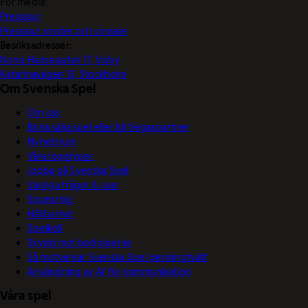
För media:
Pressjour
Pressjour vinster och vinnare
Besöksadresser:
Norra Hansegatan 17, Visby
Katarinavägen 15, Stockholm
Om Svenska Spel
Om oss
Börja sälja spel eller bli Vegaspartner
Nyhetsrum
Våra logotyper
Jobba på Svenska Spel
Vanliga frågor & svar
Sponsring
Hållbarhet
Spelkoll
Skydd mot bedrägerier
Så motverkar Svenska Spel penningtvätt
Användning av AI för kommunikation
Våra spel